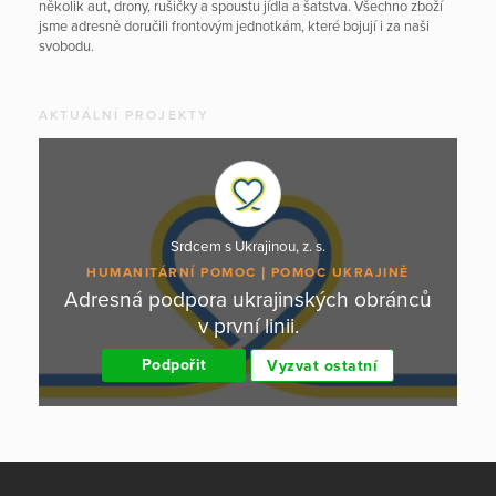
několik aut, drony, rušičky a spoustu jídla a šatstva. Všechno zboží
jsme adresně doručili frontovým jednotkám, které bojují i za naši
svobodu.
AKTUÁLNÍ PROJEKTY
Srdcem s Ukrajinou, z. s.
HUMANITÁRNÍ POMOC
POMOC UKRAJINĚ
Adresná podpora ukrajinských obránců
v první linii.
Podpořit
Vyzvat ostatní