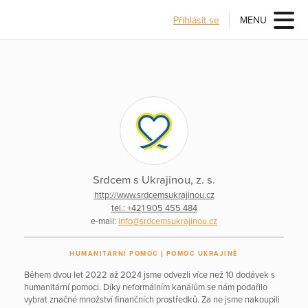
Přihlásit se
MENU
Srdcem s Ukrajinou, z. s.
http://www.srdcemsukrajinou.cz
tel.: +421 905 455 484
e-mail:
info@srdcemsukrajinou.cz
HUMANITÁRNÍ POMOC
POMOC UKRAJINĚ
Během dvou let 2022 až 2024 jsme odvezli více než 10 dodávek s
humanitární pomoci. Díky neformálním kanálům se nám podařilo
vybrat značné množství finančních prostředků. Za ne jsme nakoupili