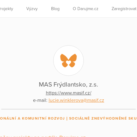
rojekty
Výzvy
Blog
O Darujme.cz
Zaregistrova
MAS Frýdlantsko, z.s.
https://www.masif.cz/
e-mail:
lucie.winklerova@masif.cz
IONÁLNÍ A KOMUNITNÍ ROZVOJ
SOCIÁLNĚ ZNEVÝHODNĚNÉ SKU