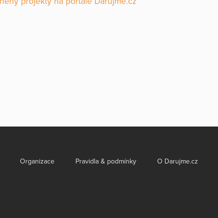
něny projekty na portále Darujme.cz
Organizace
Pravidla & podmínky
O Darujme.cz