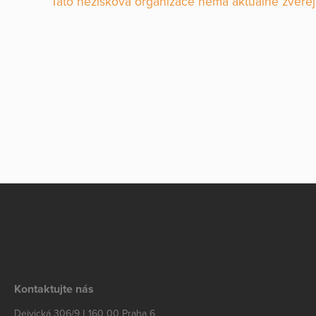
Tato nezisková organizace nemá aktuálně zveřej
Kontaktujte nás
Dejvická 306/9 | 160 00 Praha 6