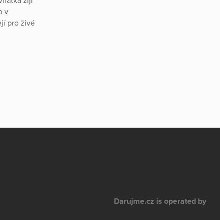
řátka žijí
o v
jí pro živé
Darujme.cz is operated by