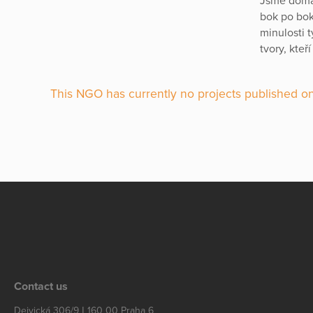
Jsme domác
bok po bok
minulosti t
tvory, kteř
This NGO has currently no projects published on
Contact us
Dejvická 306/9 | 160 00 Praha 6