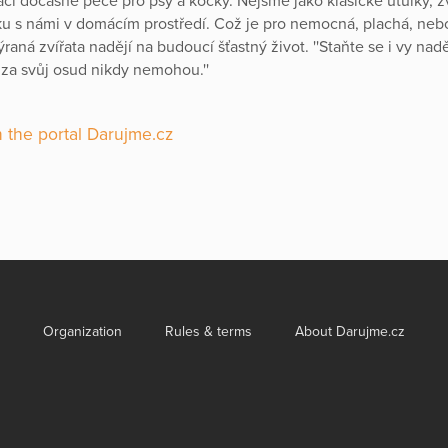
í dočasné péče pro psy a kočky. Nejsme jako klasické útulky, zví
u s námi v domácím prostředí. Což je pro nemocná, plachá, neb
ýraná zvířata nadějí na budoucí šťastný život. ''Staňte se i vy nadě
í za svůj osud nikdy nemohou.''
 the portal Darujme.cz
Organization
Rules & terms
About Darujme.cz