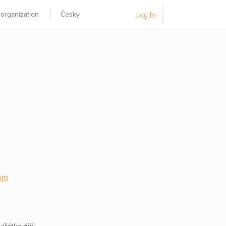
 organization
Česky
Log In
om