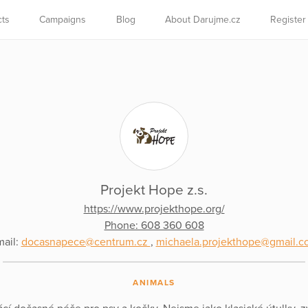
cts
Campaigns
Blog
About Darujme.cz
Register
Projekt Hope z.s.
https://www.projekthope.org/
Phone: 608 360 608
ail:
docasnapece@centrum.cz
,
michaela.projekthope@gmail.c
ANIMALS