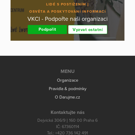
LIDÉ S POSTIŽENÍM
OSVĚTA A POSKYTOVÁNÍ INFORMACÍ
VKCI - Podpořte naši organizaci
Podpořit
Vyzvat ostatní
MENU
Organizace
Pravidla & podmínky
O Darujme.cz
Kontaktujte nás
Dejvická 306/9 | 160 00 Praha 6
IČ: 67360114
Tel.: +420 736 142 491