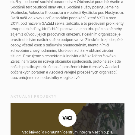
služby – odborné sociální poradenství v Občanské poradně Vsetín a
Sociálně terapeutické dílny VKCI. Sociální služby poskytujeme na
Vsetínsku, Valašsko-Kloboucku a v oblasti Bystřicko pod Hostýnska.
Další naší vlajkovou lodí je sociální podnikání, které VKCI v roce
2014, pod názvem GAZELI servis, založilo, a to především pro klienty
terapeutické dílny, kteří chtěli pracovat, ale na trhu práce o ně nebyl
zájem z důvodu jejich pracovních omezení. Posláním organizace je
prostřednictvím našich služeb podporovat ve Zlínském kraji dospělé
osoby, včetně osob s duševním onemocněním, mentálním či
zdravotním znevýhodněním, které se nachází v obtížné životní
situaci. Pracujeme s respektem k individualitě každého člověka.
Záleží nám také na rozvoji občanské společnosti, proto na základě
našich praktických zkušeností, prostřednictvím členství v Asociaci
občanských poraden a Asociaci veřejně prospěšných organizací,
upozorňujeme na nedostatky v legislativě.
AKTUÁLNÍ PROJEKTY
Vzdělávací a komunitní centrum Integra Vsetín o.p.s.