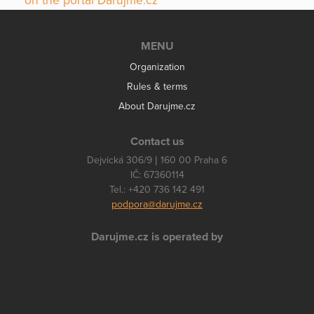
on the portal Darujme.cz
MENU
Organization
Rules & terms
About Darujme.cz
Contact us
Dejvická 306/9 | 160 00 Praha 6
IČ: 67360114
Tel.: +420 736 142 491
podpora@darujme.cz
Darujme.cz is operated by