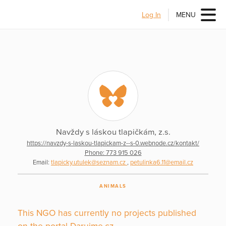
Log In
MENU
Navždy s láskou tlapičkám, z.s.
https://navzdy-s-laskou-tlapickam-z--s-0.webnode.cz/kontakt/
Phone: 773 915 026
Email:
tlapicky.utulek@seznam.cz
,
petulinka6.11@email.cz
ANIMALS
This NGO has currently no projects published