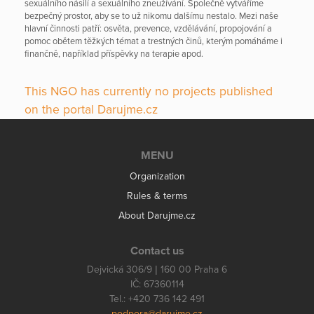
sexuálního násilí a sexuálního zneužívání. Společně vytváříme
bezpečný prostor, aby se to už nikomu dalšímu nestalo. Mezi naše
hlavní činnosti patří: osvěta, prevence, vzdělávání, propojování a
pomoc obětem těžkých témat a trestných činů, kterým pomáháme i
finančně, například příspěvky na terapie apod.
This NGO has currently no projects published
on the portal Darujme.cz
MENU
Organization
Rules & terms
About Darujme.cz
Contact us
Dejvická 306/9 | 160 00 Praha 6
IČ: 67360114
Tel.: +420 736 142 491
podpora@darujme.cz