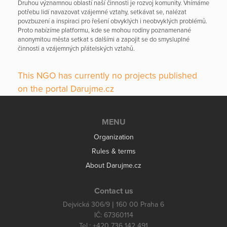
Druhou významnou oblastí naší činnosti je rozvoj komunity. Vnímáme
potřebu lidí navazovat vzájemné vztahy, setkávat se, nalézat
povzbuzení a inspiraci pro řešení obvyklých i neobvyklých problémů.
Proto nabízíme platformu, kde se mohou rodiny poznamenané
anonymitou města setkat s dalšími a zapojit se do smysluplné
činnosti a vzájemných přátelských vztahů.
This NGO has currently no projects published
on the portal Darujme.cz
MENU
Organization
Rules & terms
About Darujme.cz
Contact us
Dejvická 306/9 | 160 00 Praha 6
IČ: 67360114
Tel.: +420 736 142 491