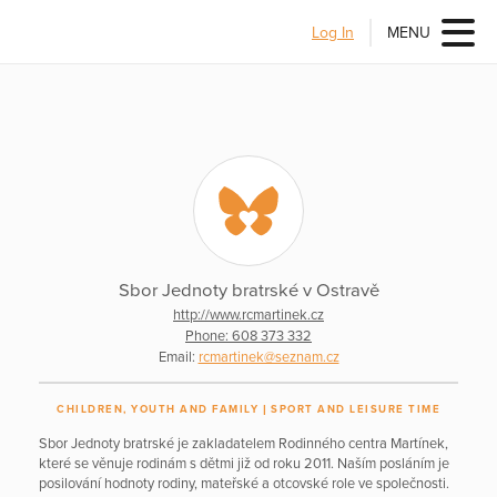
Log In
MENU
Sbor Jednoty bratrské v Ostravě
http://www.rcmartinek.cz
Phone: 608 373 332
Email:
rcmartinek@seznam.cz
CHILDREN, YOUTH AND FAMILY
SPORT AND LEISURE TIME
Sbor Jednoty bratrské je zakladatelem Rodinného centra Martínek,
které se věnuje rodinám s dětmi již od roku 2011. Naším posláním je
posilování hodnoty rodiny, mateřské a otcovské role ve společnosti.