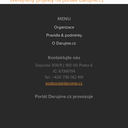
zveřejněny projekty na portále Darujme.cz
MENU
Organizace
Pravidla & podmínky
O Darujme.cz
Kontaktujte nás
Dejvická 306/9 | 160 00 Praha 6
IČ: 67360114
Tel.: +420 736 142 491
podpora@darujme.cz
Portál Darujme.cz provozuje