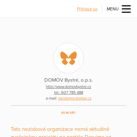
Přihlásit se
MENU
DOMOV Bystré, o.p.s.
http://www.domovbystre.cz
tel.: 607 785 488
e-mail:
pecdomov@atlas.cz
SENIOŘI
Tato nezisková organizace nemá aktuálně