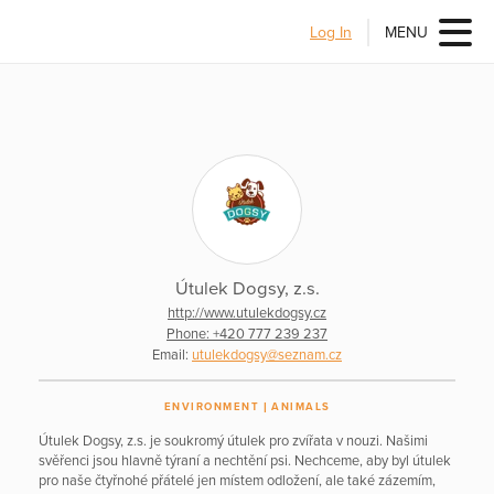
Log In
MENU
Útulek Dogsy, z.s.
http://www.utulekdogsy.cz
Phone: +420 777 239 237
Email:
utulekdogsy@seznam.cz
ENVIRONMENT
ANIMALS
Útulek Dogsy, z.s. je soukromý útulek pro zvířata v nouzi. Našimi
svěřenci jsou hlavně týraní a nechtění psi. Nechceme, aby byl útulek
pro naše čtyřnohé přátelé jen místem odložení, ale také zázemím,