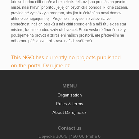
kde se budou cítit dobře a bezpečně. Jelikož jsou pro nás na prvním
místě, naší hlavní prioritou je jejich psychická pohoda, klidné zázemí,
pravidelné vycházky a program, aby jim tu čekání na nový domov
utíkalo co nejpříjemněji. Přejeme si, aby se i návštěvníci ve
společnosti našich pejsků u nás cítili spokojeně a náš útulek se stal
místem, kam se budou vždy rádi vracet. Proto veškeré finanční dary,
použijeme na provoz a zkrášlení našich prostorů, ale především na
odbornou péči a kvalitní stravu našich svěřenců
This NGO has currently no projects published
on the portal Darujme.cz
MENU
Organization
Rules & terms
About Darujme.cz
Contact us
Dejvická 306/9 | 160 00 Praha 6