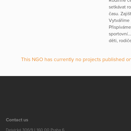
Rodinné ce
setkávat r
času. Zajiš
Vytváříme m
Přispíváme 
sportovní…)
děti, rodič
This NGO has currently no projects published on
Contact us
Dejvická 306/9 | 160 00 Praha 6