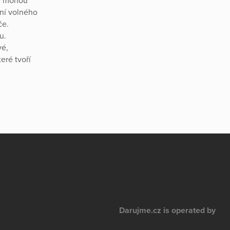
se mohou
ění volného
če.
u.
vé,
eré tvoří
Darujme.cz is operated by