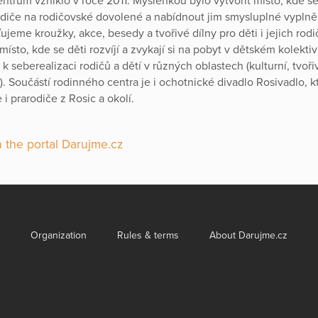
ntrum vzniklo v roce 2011. Myšlenkou bylo vytvořit místo, kde 
odiče na rodičovské dovolené a nabídnout jim smysluplné vypln
ťujeme kroužky, akce, besedy a tvořivé dílny pro děti i jejich rodi
ísto, kde se děti rozvíjí a zvykají si na pobyt v dětském kolektiv
k seberealizaci rodičů a dětí v různých oblastech (kulturní, tvoři
. Součástí rodinného centra je i ochotnické divadlo Rosivadlo, kt
e i prarodiče z Rosic a okolí.
 the portal Darujme.cz
Organization
Rules & terms
About Darujme.cz