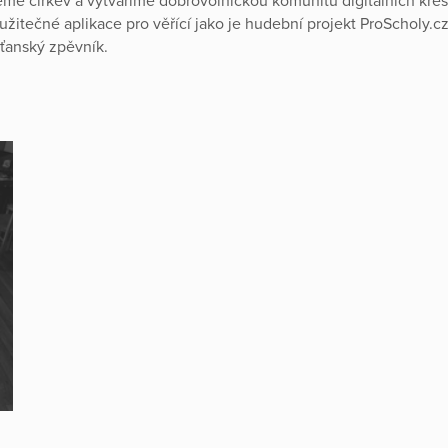
jeme církev a vytváříme dobrovolnickou komunitu digitálních křes
užitečné aplikace pro věřící jako je hudební projekt ProScholy.cz
sťanský zpěvník.