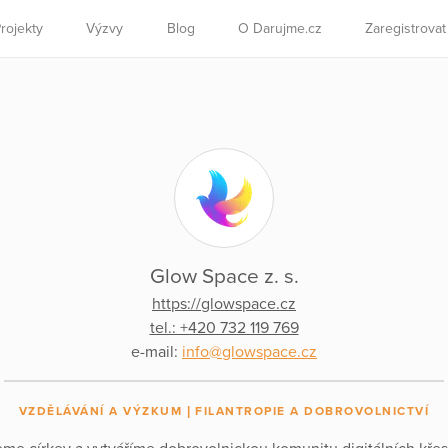
rojekty
Výzvy
Blog
O Darujme.cz
Zaregistrova
Glow Space z. s.
https://glowspace.cz
tel.: +420 732 119 769
e-mail:
info@glowspace.cz
VZDĚLÁVÁNÍ A VÝZKUM
FILANTROPIE A DOBROVOLNICTVÍ