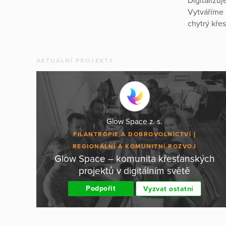
Digitalizu
Vytváříme 
chytrý kře
AKTUÁLNÍ PROJEKTY
Glow Space z. s.
FILANTROPIE A DOBROVOLNICTVÍ
REGIONÁLNÍ A KOMUNITNÍ ROZVOJ
Glow Space – komunita křesťanských
projektů v digitálním světě
Podpořit
Vyzvat ostatní