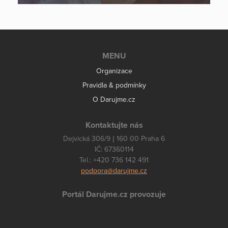
MENU
Organizace
Pravidla & podmínky
O Darujme.cz
Kontaktujte nás
Dejvická 306/9 | 160 00 Praha 6
IČ: 67360114
Tel.: +420 736 142 491
podpora@darujme.cz
Portál Darujme.cz provozuje