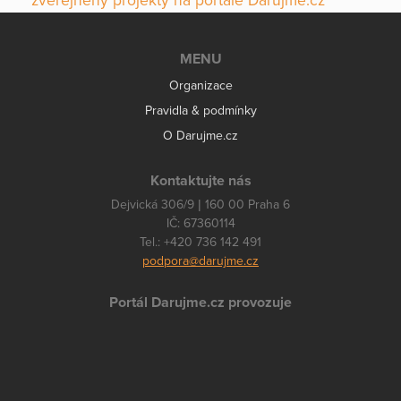
zveřejněny projekty na portále Darujme.cz
MENU
Organizace
Pravidla & podmínky
O Darujme.cz
Kontaktujte nás
Dejvická 306/9 | 160 00 Praha 6
IČ: 67360114
Tel.: +420 736 142 491
podpora@darujme.cz
Portál Darujme.cz provozuje