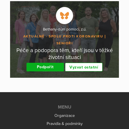
Bethany-dům pomoci, z.ú.
AKTUÁLNĚ - SPOLU PROTI KORONAVIRU
SENIOŘI
Péče a podopora těm, kteří jsou v těžké
životní situaci
Podpořit
Vyzvat ostatní
MENU
Organizace
Pravidla & podmínky