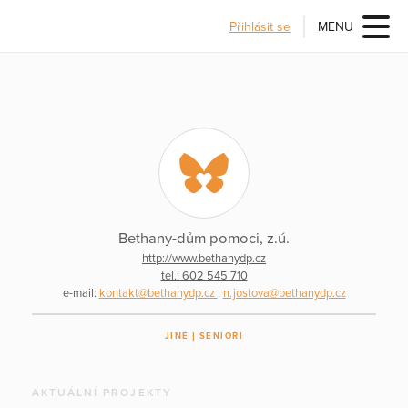
Přihlásit se
MENU
Bethany-dům pomoci, z.ú.
http://www.bethanydp.cz
tel.: 602 545 710
e-mail:
kontakt@bethanydp.cz
,
n.jostova@bethanydp.cz
JINÉ
SENIOŘI
AKTUÁLNÍ PROJEKTY