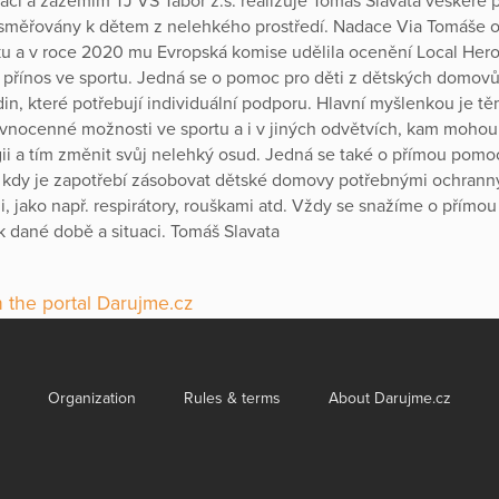
ací a zázemím TJ VS Tábor z.s. realizuje Tomáš Slavata veškeré p
 směřovány k dětem z nelehkého prostředí. Nadace Via Tomáše o
ku a v roce 2020 mu Evropská komise udělila ocenění Local Hero
 přínos ve sportu. Jedná se o pomoc pro děti z dětských domovů
din, které potřebují individuální podporu. Hlavní myšlenkou je 
vnocenné možnosti ve sportu a i v jiných odvětvích, kam moho
ii a tím změnit svůj nelehký osud. Jedná se také o přímou pomo
kdy je zapotřebí zásobovat dětské domovy potřebnými ochrann
 jako např. respirátory, rouškami atd. Vždy se snažíme o přímo
 dané době a situaci. Tomáš Slavata
 the portal Darujme.cz
Organization
Rules & terms
About Darujme.cz