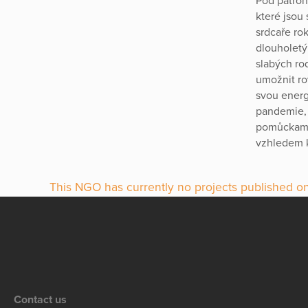
Pod patron
které jsou
srdcaře ro
dlouholetý
slabých ro
umožnit ro
svou energ
pandemie, 
pomůckami,
vzhledem k
This NGO has currently no projects published on
Contact us