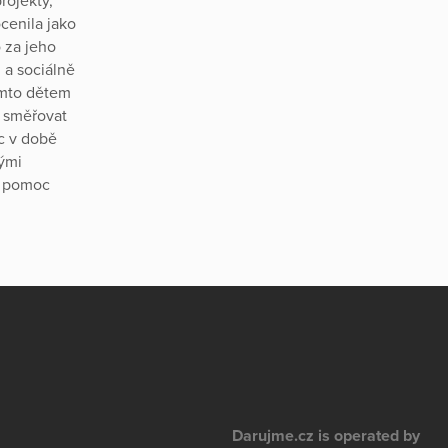
rojekty,
cenila jako
 za jeho
 a sociálně
těmto dětem
u směřovat
c v době
ými
u pomoc
Darujme.cz is operated by