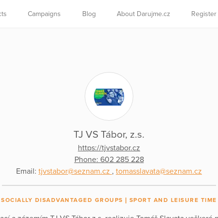
cts
Campaigns
Blog
About Darujme.cz
Register
TJ VS Tábor, z.s.
https://tjvstabor.cz
Phone: 602 285 228
Email:
tjvstabor@seznam.cz
,
tomasslavata@seznam.cz
SOCIALLY DISADVANTAGED GROUPS
SPORT AND LEISURE TIME