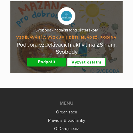
Svoboda - nadační fond přátel školy
VZDĚLÁVÁNÍ A VÝZKUM
DĚTI, MLÁDEŽ, RODINA
Podpora vzdělávacích aktivit na ZŠ nám.
Svobody
Podpořit
Vyzvat ostatní
MENU
Organizace
Pravidla & podmínky
O Darujme.cz