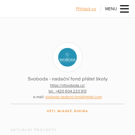
Přihlásit se
MENU
Svoboda - nadační fond přátel školy
https://nfsvoboda.cz/
tel.: +420 604 223 913
e-mail:
svoboda.nadacni.fond@gmail.com
DĚTI, MLÁDEŽ, RODINA
AKTUÁLNÍ PROJEKTY