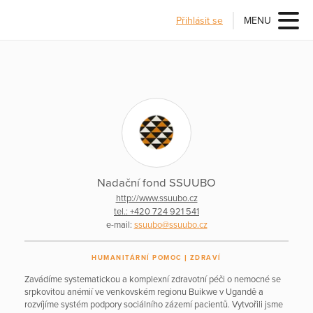
Přihlásit se
MENU
Nadační fond SSUUBO
http://www.ssuubo.cz
tel.: +420 724 921 541
e-mail:
ssuubo@ssuubo.cz
HUMANITÁRNÍ POMOC
ZDRAVÍ
Zavádíme systematickou a komplexní zdravotní péči o nemocné se
srpkovitou anémií ve venkovském regionu Buikwe v Ugandě a
rozvíjíme systém podpory sociálního zázemí pacientů. Vytvořili jsme