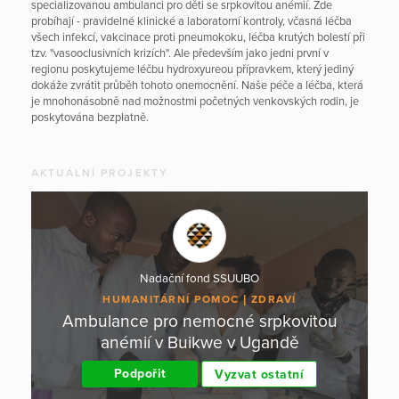
specializovanou ambulanci pro děti se srpkovitou anémií. Zde
probíhají - pravidelné klinické a laboratorní kontroly, včasná léčba
všech infekcí, vakcinace proti pneumokoku, léčba krutých bolestí při
tzv. "vasooclusivních krizích". Ale především jako jedni první v
regionu poskytujeme léčbu hydroxyureou přípravkem, který jediný
dokáže zvrátit průběh tohoto onemocnění. Naše péče a léčba, která
je mnohonásobně nad možnostmi početných venkovských rodin, je
poskytována bezplatně.
AKTUÁLNÍ PROJEKTY
Nadační fond SSUUBO
HUMANITÁRNÍ POMOC
ZDRAVÍ
Ambulance pro nemocné srpkovitou
anémií v Buikwe v Ugandě
Podpořit
Vyzvat ostatní