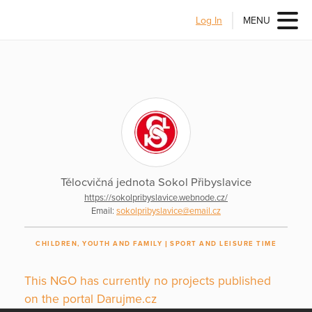
Log In
MENU
Tělocvičná jednota Sokol Přibyslavice
https://sokolpribyslavice.webnode.cz/
Email:
sokolpribyslavice@email.cz
CHILDREN, YOUTH AND FAMILY
SPORT AND LEISURE TIME
This NGO has currently no projects published
on the portal Darujme.cz