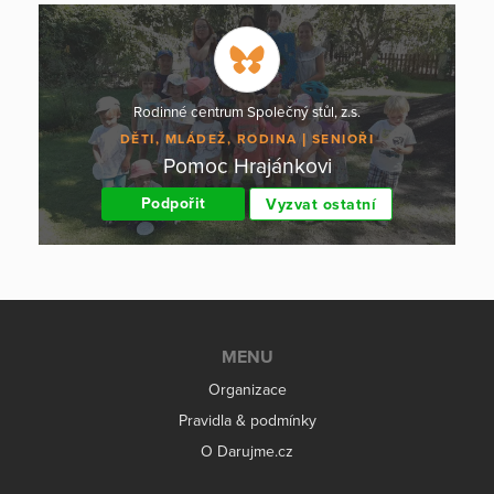
Rodinné centrum Společný stůl, z.s.
DĚTI, MLÁDEŽ, RODINA
SENIOŘI
Pomoc Hrajánkovi
Podpořit
Vyzvat ostatní
MENU
Organizace
Pravidla & podmínky
O Darujme.cz