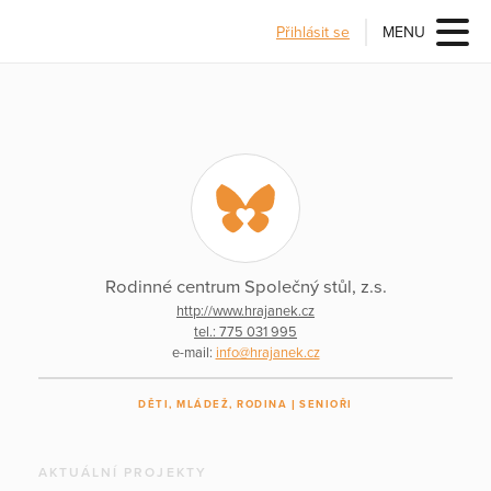
Přihlásit se
MENU
Rodinné centrum Společný stůl, z.s.
http://www.hrajanek.cz
tel.: 775 031 995
e-mail:
info@hrajanek.cz
DĚTI, MLÁDEŽ, RODINA
SENIOŘI
AKTUÁLNÍ PROJEKTY