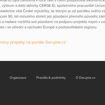
GE-EI byla založena v roce 1991 s cílem podporovat ekonomick
, výzkum a další aktivity CERGE-EI, společného pracoviště Univer
Akademie věd České republiky, se kterým je od počátku svého v
ncem 90. let minulého století její působení přerostlo původní zá
ů a nadace rozšířila své působení na podporu projektů nejen v c
 ale i ve střední a východní Evropě a postsovětském regionu.
něny projekty na portále Darujme.cz
Organizace
Pravidla & podmínky
O Darujme.cz