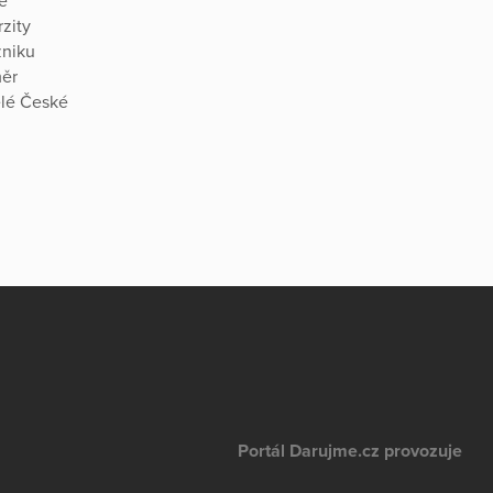
é
zity
zniku
měr
elé České
Portál Darujme.cz provozuje