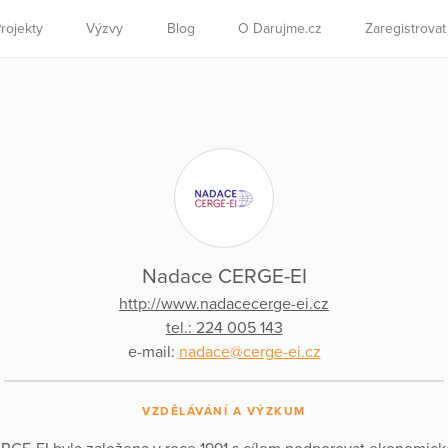
rojekty
Výzvy
Blog
O Darujme.cz
Zaregistrova
Nadace CERGE-EI
http://www.nadacecerge-ei.cz
tel.: 224 005 143
e-mail:
nadace@cerge-ei.cz
VZDĚLÁVÁNÍ A VÝZKUM