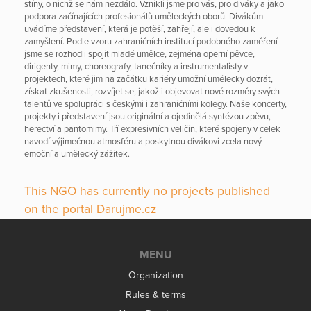
stíny, o nichž se nám nezdálo. Vznikli jsme pro vás, pro diváky a jako
podpora začínajících profesionálů uměleckých oborů. Divákům
uvádíme představení, která je potěší, zahřejí, ale i dovedou k
zamyšlení. Podle vzoru zahraničních institucí podobného zaměření
jsme se rozhodli spojit mladé umělce, zejména operní pěvce,
dirigenty, mimy, choreografy, tanečníky a instrumentalisty v
projektech, které jim na začátku kariéry umožní umělecky dozrát,
získat zkušenosti, rozvíjet se, jakož i objevovat nové rozměry svých
talentů ve spolupráci s českými i zahraničními kolegy. Naše koncerty,
projekty i představení jsou originální a ojedinělá syntézou zpěvu,
herectví a pantomimy. Tří expresivních veličin, které spojeny v celek
navodí výjimečnou atmosféru a poskytnou divákovi zcela nový
emoční a umělecký zážitek.
This NGO has currently no projects published
on the portal Darujme.cz
MENU
Organization
Rules & terms