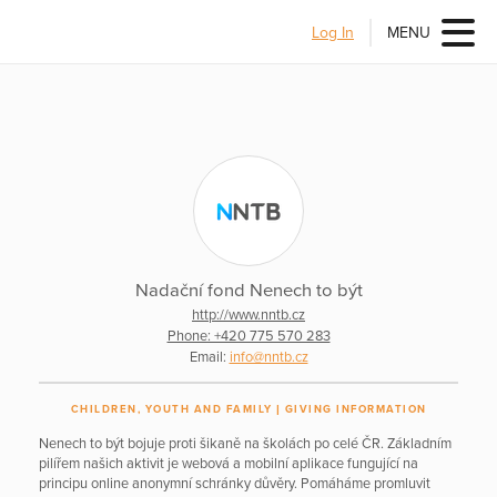
Log In
MENU
Nadační fond Nenech to být
http://www.nntb.cz
Phone: +420 775 570 283
Email:
info@nntb.cz
CHILDREN, YOUTH AND FAMILY
GIVING INFORMATION
Nenech to být bojuje proti šikaně na školách po celé ČR. Základním
pilířem našich aktivit je webová a mobilní aplikace fungující na
principu online anonymní schránky důvěry. Pomáháme promluvit