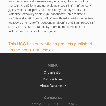
mlčící většině a podporujeme žáky, aby nebyli ke svému okolí
lhostejní. Kromě toho spolupracujeme s populárními influencery,
jejichž videa a příspěvky na téma šikany zasáhly miliony lidí.
Natáčíme rozhovory se slavnými osobnostmi, přednášíme a
povídáme si s dětmi i rodiči. Mluvíme o šikaně v médiích a děláme
rozhovory s lidmi, kteří si podobným trápením prošli. Skrze sociální
sítě s více než 10 000 fanoušky informujeme o problematice
rizikového chování širokou veřejnost.
This NGO has currently no projects published
on the portal Darujme.cz
MENU
Organization
Rules & terms
About Darujme.cz
Contact us
Dejvická 306/9 | 160 00 Praha 6