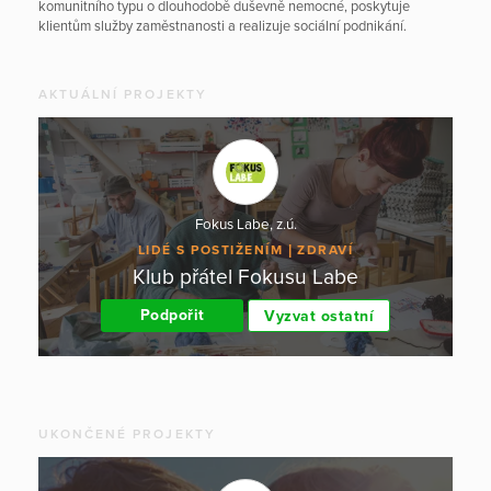
komunitního typu o dlouhodobě duševně nemocné, poskytuje
klientům služby zaměstnanosti a realizuje sociální podnikání.
AKTUÁLNÍ PROJEKTY
Fokus Labe, z.ú.
LIDÉ S POSTIŽENÍM
ZDRAVÍ
Klub přátel Fokusu Labe
Podpořit
Vyzvat ostatní
UKONČENÉ PROJEKTY