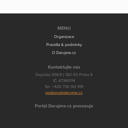
MENU
Organizace
Pravidla & podmínky
O Darujme.cz
Kontaktujte nás
Dejvická 306/9 | 160 00 Praha 6
IČ: 67360114
Tel.: +420 736 142 491
podpora@darujme.cz
Portál Darujme.cz provozuje