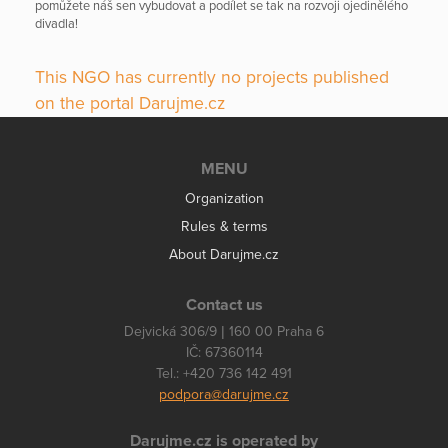
pomůžete náš sen vybudovat a podílet se tak na rozvoji ojedinělého
divadla!
This NGO has currently no projects published
on the portal Darujme.cz
MENU
Organization
Rules & terms
About Darujme.cz
Contact us
Dejvická 306/9 | 160 00 Praha 6
IČ: 67360114
Tel.: +420 736 142 491
podpora@darujme.cz
Darujme.cz is operated by