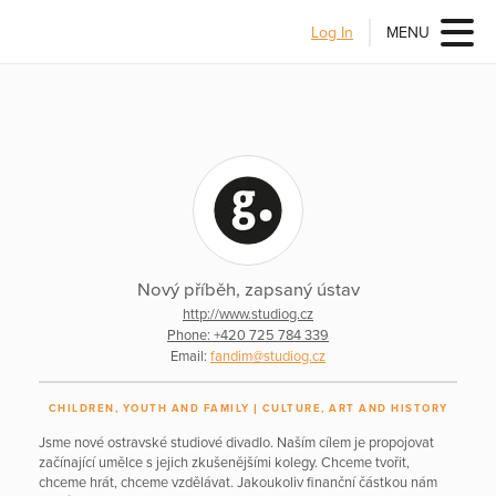
Log In
MENU
Nový příběh, zapsaný ústav
http://www.studiog.cz
Phone: +420 725 784 339
Email:
fandim@studiog.cz
CHILDREN, YOUTH AND FAMILY
CULTURE, ART AND HISTORY
Jsme nové ostravské studiové divadlo. Naším cílem je propojovat
začínající umělce s jejich zkušenějšími kolegy. Chceme tvořit,
chceme hrát, chceme vzdělávat. Jakoukoliv finanční částkou nám