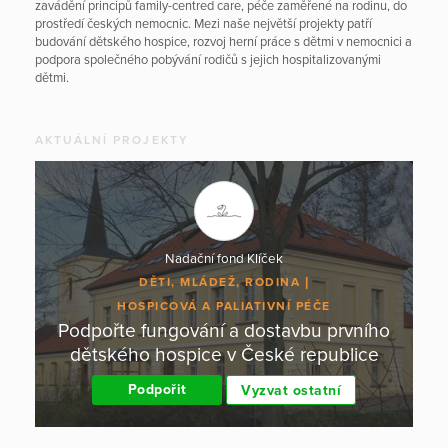
zavádění principů family-centred care, péče zaměřené na rodinu, do
prostředí českých nemocnic. Mezi naše největší projekty patří
budování dětského hospice, rozvoj herní práce s dětmi v nemocnici a
podpora společného pobývání rodičů s jejich hospitalizovanými
dětmi.
AKTUÁLNÍ PROJEKTY
Nadační fond Klíček
DĚTI, MLÁDEŽ, RODINA
HOSPICOVÁ A PALIATIVNÍ PÉČE
Podpořte fungování a dostavbu prvního
dětského hospice v České republice
Podpořit
Vyzvat ostatní