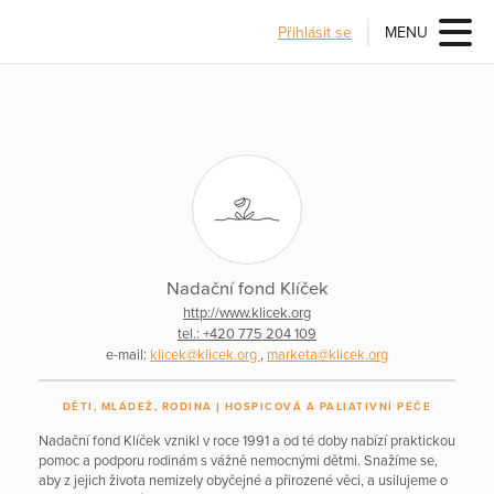
Přihlásit se
MENU
Nadační fond Klíček
http://www.klicek.org
tel.: +420 775 204 109
e-mail:
klicek@klicek.org
,
marketa@klicek.org
DĚTI, MLÁDEŽ, RODINA
HOSPICOVÁ A PALIATIVNÍ PÉČE
Nadační fond Klíček vznikl v roce 1991 a od té doby nabízí praktickou
pomoc a podporu rodinám s vážně nemocnými dětmi. Snažíme se,
aby z jejich života nemizely obyčejné a přirozené věci, a usilujeme o