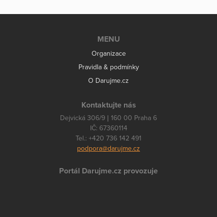
MENU
Organizace
Pravidla & podmínky
O Darujme.cz
Kontaktujte nás
Dejvická 306/9 | 160 00 Praha 6
IČ: 67360114
Tel.: +420 736 142 491
podpora@darujme.cz
Portál Darujme.cz provozuje