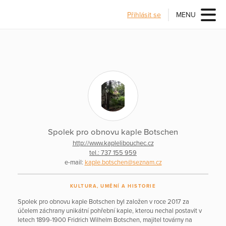
Přihlásit se
MENU
Spolek pro obnovu kaple Botschen
http://www.kaplelibouchec.cz
tel.: 737 155 959
e-mail:
kaple.botschen@seznam.cz
KULTURA, UMĚNÍ A HISTORIE
Spolek pro obnovu kaple Botschen byl založen v roce 2017 za
účelem záchrany unikátní pohřební kaple, kterou nechal postavit v
letech 1899-1900 Fridrich Wilhelm Botschen, majitel továrny na