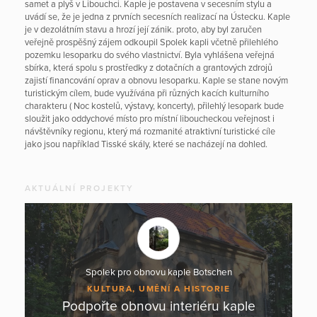
samet a plyš v Libouchci. Kaple je postavena v secesním stylu a
uvádí se, že je jedna z prvních secesních realizací na Ústecku. Kaple
je v dezolátním stavu a hrozí její zánik. proto, aby byl zaručen
veřejně prospěšný zájem odkoupil Spolek kapli včetně přilehlého
pozemku lesoparku do svého vlastnictví. Byla vyhlášena veřejná
sbírka, která spolu s prostředky z dotačních a grantových zdrojů
zajistí financování oprav a obnovu lesoparku. Kaple se stane novým
turistickým cílem, bude využívána při různých kacích kulturního
charakteru ( Noc kostelů, výstavy, koncerty), přilehlý lesopark bude
sloužit jako oddychové místo pro místní liboucheckou veřejnost i
návštěvníky regionu, který má rozmanité atraktivní turistické cíle
jako jsou například Tisské skály, které se nacházejí na dohled.
AKTUÁLNÍ PROJEKTY
Spolek pro obnovu kaple Botschen
KULTURA, UMĚNÍ A HISTORIE
Podpořte obnovu interiéru kaple