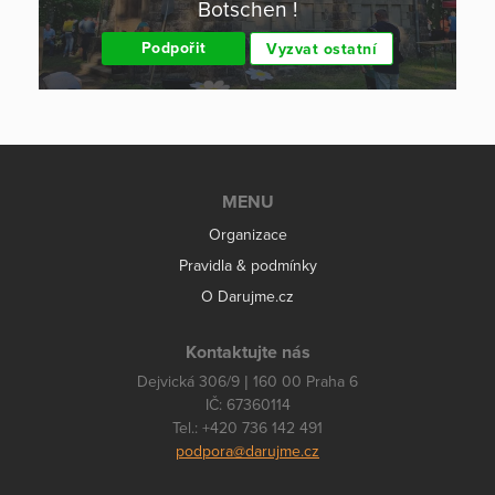
Botschen !
Podpořit
Vyzvat ostatní
MENU
Organizace
Pravidla & podmínky
O Darujme.cz
Kontaktujte nás
Dejvická 306/9 | 160 00 Praha 6
IČ: 67360114
Tel.: +420 736 142 491
podpora@darujme.cz