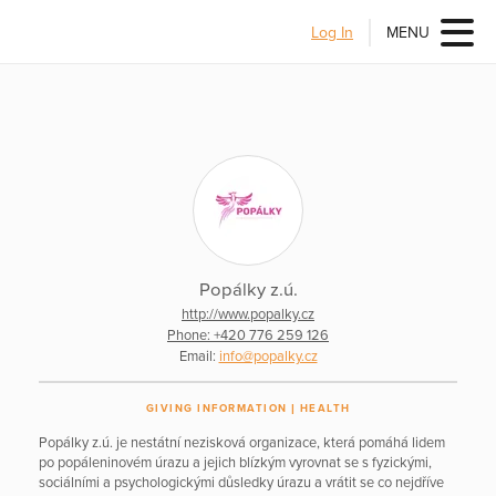
Log In
MENU
Popálky z.ú.
http://www.popalky.cz
Phone: +420 776 259 126
Email:
info@popalky.cz
GIVING INFORMATION
HEALTH
Popálky z.ú. je nestátní nezisková organizace, která pomáhá lidem
po popáleninovém úrazu a jejich blízkým vyrovnat se s fyzickými,
sociálními a psychologickými důsledky úrazu a vrátit se co nejdříve