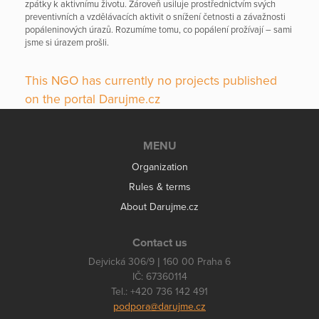
zpátky k aktivnímu životu. Zároveň usiluje prostřednictvím svých
preventivních a vzdělávacích aktivit o snížení četnosti a závažnosti
popáleninových úrazů. Rozumíme tomu, co popálení prožívají – sami
jsme si úrazem prošli.
This NGO has currently no projects published
on the portal Darujme.cz
MENU
Organization
Rules & terms
About Darujme.cz
Contact us
Dejvická 306/9 | 160 00 Praha 6
IČ: 67360114
Tel.: +420 736 142 491
podpora@darujme.cz