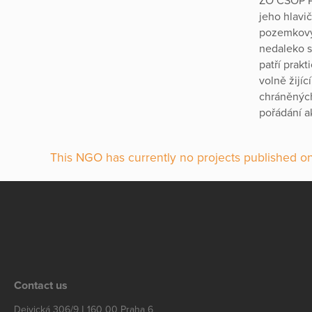
ZO ČSOP Po
jeho hlavi
pozemkový 
nedaleko s
patří prak
volně žijí
chráněných
pořádání a
This NGO has currently no projects published on
Contact us
Dejvická 306/9 | 160 00 Praha 6