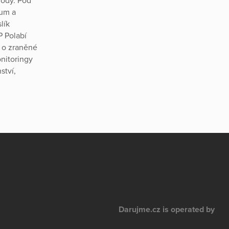
rody. Pod
rum a
lík
P Polabí
e o zraněné
onitoringy
ství,
Darujme.cz is operated by