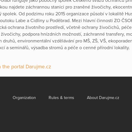
labí funguje jako pobočný spolek Českého svazu ochránců pří
čkou najdete záchrannou stanici pro zraněné živočichy, ekocent
spolek. Od podzimu roku 2015 organizace působí v lokalitě Hus
outoku Labe a Cidliny u Poděbrad. Mezi hlavní činnosti ZO ČSO
tická ochrana životního prostředí, včetně ochrany živočichů, péč
cí živočichy, podpora hnízdních možností, záchranné transfery, m
 druhů, environmentální vzdělávání pro MŠ, ZŠ, VŠ, ekoporaden
kcí a seminářů, výsadba stromů a péče o cenné přírodní lokality.
 the portal Darujme.cz
Organization
Rules & terms
About Darujme.cz