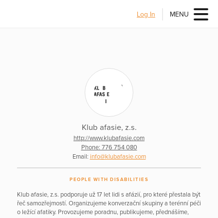
Log In
MENU
Klub afasie, z.s.
http://www.klubafasie.com
Phone: 776 754 080
Email:
info@klubafasie.com
PEOPLE WITH DISABILITIES
Klub afasie, z.s. podporuje už 17 let lidi s afázií, pro které přestala být
řeč samozřejmostí. Organizujeme konverzační skupiny a terénní péči
o ležící afatiky. Provozujeme poradnu, publikujeme, přednášíme,