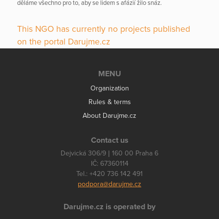
děláme všechno pro to, aby se lidem s afázií žilo snáz.
This NGO has currently no projects published
on the portal Darujme.cz
MENU
Organization
Rules & terms
About Darujme.cz
Contact us
Dejvická 306/9 | 160 00 Praha 6
IČ: 67360114
Tel.: +420 736 142 491
podpora@darujme.cz
Darujme.cz is operated by