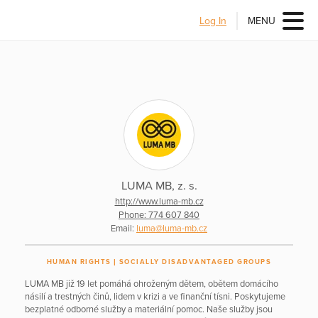
Log In
MENU
LUMA MB, z. s.
http://www.luma-mb.cz
Phone: 774 607 840
Email:
luma@luma-mb.cz
HUMAN RIGHTS
SOCIALLY DISADVANTAGED GROUPS
LUMA MB již 19 let pomáhá ohroženým dětem, obětem domácího
násilí a trestných činů, lidem v krizi a ve finanční tísni. Poskytujeme
bezplatné odborné služby a materiální pomoc. Naše služby jsou