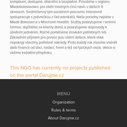
komplexní, dostupné, diskrétní a bezplatné. Působíme v regionu
Mladoboleslavsko, pro oběti trestných činů navíc v dalších 9
okresech. Sedmičlenný tým sociálních pracovnic intenzivně
spolupracuje s právničkou z řad advokátů. Naše poradny najdete v
Mladé Boleslavi a v Mnichově Hradišti. Služby poskytujeme i terénní
formou: dojíždíme za klienty domů a poskytujeme doprovody k
úředním jednáním. Ročně pomáháme stovkám potřebných lidí.
Základním příjmem pro provoz jsou státní dotace, které však
nepokryjí všechny potřebné náklady. Proto každý rok musíme shánět
další finance od obcí, nadací, firem a též od fyzických osob. Velice si
vážíme každého příspěvku.
This NGO has currently no projects published
on the portal Darujme.cz
MENU
Organization
Rules & terms
About Darujme.cz