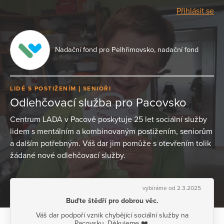
Přihlásit se
Nadační fond pro Pelhřimovsko, nadační fond
LIDÉ S POSTIŽENÍM
SENIOŘI
Odlehčovací služba pro Pacovsko
Centrum LADA v Pacově poskytuje 25 let sociální služby
lidem s mentálním a kombinovaným postižením, seniorům
a dalším potřebným. Váš dar jim pomůže s otevřením tolik
žádané nové odlehčovací služby.
vybíráme od 2.3.2025
Buďte štědří pro dobrou věc.
Váš dar podpoří vznik chybějící sociální služby na
Pacovsku. Děkujeme ❤️.