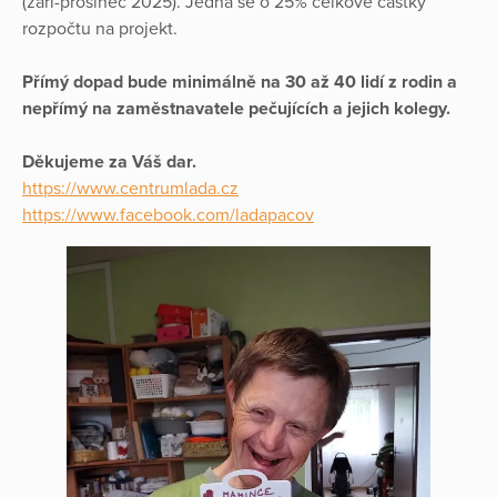
(září-prosinec 2025). Jedná se o 25% celkové částky
rozpočtu na projekt.
Přímý dopad bude minimálně na 30 až 40 lidí z rodin a
nepřímý na zaměstnavatele pečujících a jejich kolegy.
Děkujeme za Váš dar.
https://www.centrumlada.cz
https://www.facebook.com/ladapacov