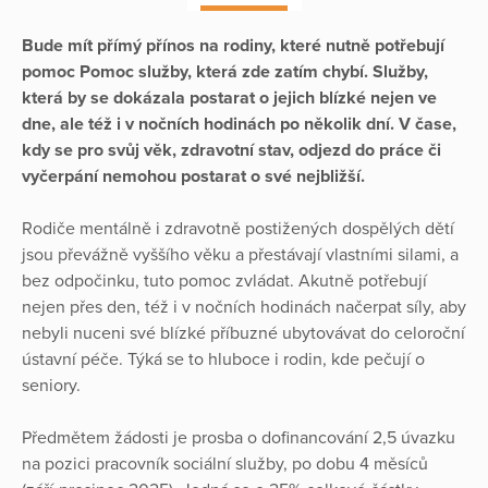
Bude mít přímý přínos na rodiny, které nutně potřebují
pomoc Pomoc služby, která zde zatím chybí. Služby,
která by se dokázala postarat o jejich blízké nejen ve
dne, ale též i v nočních hodinách po několik dní. V čase,
kdy se pro svůj věk, zdravotní stav, odjezd do práce či
vyčerpání nemohou postarat o své nejbližší.
Rodiče mentálně i zdravotně postižených dospělých dětí
jsou převážně vyššího věku a přestávají vlastními silami, a
bez odpočinku, tuto pomoc zvládat. Akutně potřebují
nejen přes den, též i v nočních hodinách načerpat síly, aby
nebyli nuceni své blízké příbuzné ubytovávat do celoroční
ústavní péče. Týká se to hluboce i rodin, kde pečují o
seniory.
Předmětem žádosti je prosba o dofinancování 2,5 úvazku
na pozici pracovník sociální služby, po dobu 4 měsíců