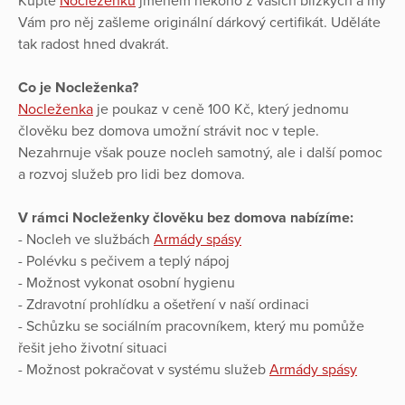
Kupte
Nocleženku
jménem někoho z vašich blízkých a my
Vám pro něj zašleme originální dárkový certifikát. Uděláte
tak radost hned dvakrát.
Co je Nocleženka?
Nocleženka
je poukaz v ceně 100 Kč, který jednomu
člověku bez domova umožní strávit noc v teple.
Nezahrnuje však pouze nocleh samotný, ale i další pomoc
a rozvoj služeb pro lidi bez domova.
V rámci Nocleženky člověku bez domova nabízíme:
- Nocleh ve službách
Armády spásy
- Polévku s pečivem a teplý nápoj
- Možnost vykonat osobní hygienu
- Zdravotní prohlídku a ošetření v naší ordinaci
- Schůzku se sociálním pracovníkem, který mu pomůže
řešit jeho životní situaci
- Možnost pokračovat v systému služeb
Armády spásy