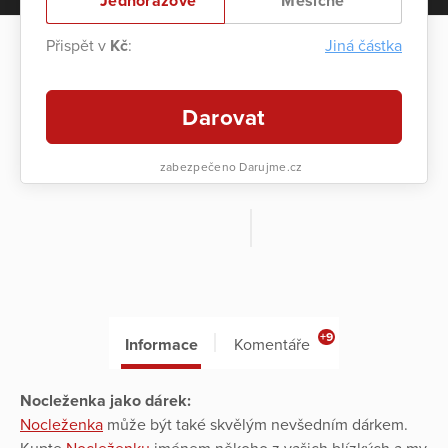
Jednorázově
Měsíčně
Přispět v
Kč
:
Jiná částka
Darovat
zabezpečeno Darujme.cz
+9
Informace
Komentáře
Nocleženka jako dárek:
Nocleženka
může být také skvělým nevšedním dárkem.