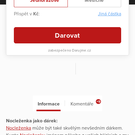
Jednorázově
Měsíčně
Přispět v
Kč
:
Jiná částka
Darovat
zabezpečeno Darujme.cz
+9
Informace
Komentáře
Nocleženka jako dárek:
Nocleženka
může být také skvělým nevšedním dárkem.