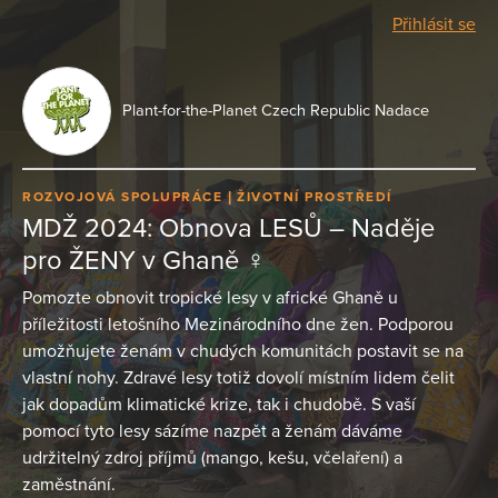
Přihlásit se
Plant-for-the-Planet Czech Republic Nadace
ROZVOJOVÁ SPOLUPRÁCE
ŽIVOTNÍ PROSTŘEDÍ
MDŽ 2024: Obnova LESŮ – Naděje
pro ŽENY v Ghaně ♀️
Pomozte obnovit tropické lesy v africké Ghaně u
příležitosti letošního Mezinárodního dne žen. Podporou
umožňujete ženám v chudých komunitách postavit se na
vlastní nohy. Zdravé lesy totiž dovolí místním lidem čelit
jak dopadům klimatické krize, tak i chudobě. S vaší
pomocí tyto lesy sázíme nazpět a ženám dáváme
udržitelný zdroj příjmů (mango, kešu, včelaření) a
zaměstnání.