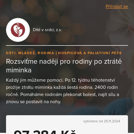
Přihlásit se
Dítě v srdci, z.s.
DĚTI, MLÁDEŽ, RODINA
HOSPICOVÁ A PALIATIVNÍ PÉČE
Rozsviťme naději pro rodiny po ztrátě
miminka
Každý jim můžeme pomoci. Po 12. týdnu těhotenství
prožije ztrátu miminka každá šestá rodina. 2400 rodin
ročně. Pomáháme rodinám překonat bolest, najít sílu a
znovu se postavit na nohy.
vybíráme od 25.11.2024