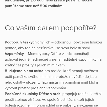
těhotenství, při porodu nebo krátce po něm.
Ročně
pomůžeme více než 500 rodinám.
Co vaším darem podpoříte?
Podporu v těžkých chvílích
– odbornou i obyčejně lidskou
pomoc, aby rodiče nezůstávali se svou bolestí sami.
Vzpomínky
– Memoryboxy Dítěte v srdci pomáhají
uchovat jediné, jedinečné a nenahraditelné vzpomínky na
krátký čas prožitý s jejich miminkem.
Budujeme pietní místa
pro rodiče, kteří nemají možnost
uctít památku svého miminka, protože nevědí, kde jsou
jeho ostatky uloženy. Tato místa jim pomáhají najít klid a
vytvořit prostor pro tiché vzpomínání.
Podpůrné skupinky Dítěte v srdci
propojují rodiče, kteří si
prošli stejnou ztrátou. Ve společnosti těch, kteří jejich
bolesti rozumějí, mohou sdílet své příběhy, navzájem se