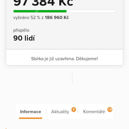
97 384 Kč
vybráno 52 % z
186 960 Kč
přispělo
90 lidí
Sbírka je již uzavřena. Děkujeme!
3
+9
Informace
Aktuality
Komentáře