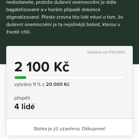
nedostanete, protože duševní onemocnění je stále
bagatelizované a v horším případě dokonce
stigmatizované. Přesto zrovna tito lidé mluví o tom, že
duševní onemocnění je ta nejsilnější bolest, kterou v
životě cítili.
vybíráme od 17.10.2023
2 100 Kč
vybráno 11 % z
20 000 Kč
přispěli
4 lidé
Sbírka je již uzavřena. Děkujeme!