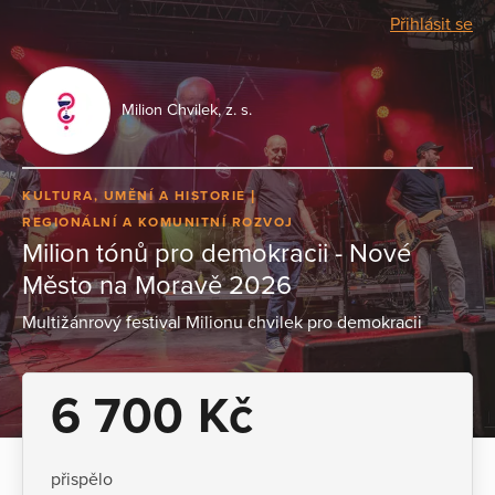
Přihlásit se
Milion Chvilek, z. s.
KULTURA, UMĚNÍ A HISTORIE
REGIONÁLNÍ A KOMUNITNÍ ROZVOJ
Milion tónů pro demokracii - Nové
Město na Moravě 2026
Multižánrový festival Milionu chvilek pro demokracii
6 700 Kč
přispělo