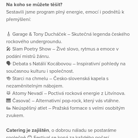
Na koho se můžete těšit?
Sestavili jsme program plný energie, emocí i podnětů k
přemýšlení:
🎸 Garage & Tony Ducháček – Skutečná legenda českého
rockového undergroundu.
🎤 Slam Poetry Show – Živé slovo, rytmus a emoce v
podání mistrů žánru.
🗣️ Debata s Natálií Kocábovou – Inspirativní pohledy na
současnou kulturu i společnost.
🍻 Starci na chmelu – Česko-slovenská kapela s
nezaměnitelným nábojem.
🥁 Atomy Nevadí – Poctivá rocková energie z Litvínova.
🎹 Časovač – Alternativní pop-rock, který vás vtáhne.
👟 Neúspěšný atlet – Pražská formace s velmi osobitým
zvukem.
Catering je zajištěn
, o dobrou náladu se postaráme
společně 😊 Festival se koná za každého počasí.