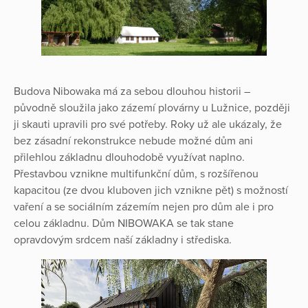
Budova Nibowaka má za sebou dlouhou historii –
původně sloužila jako zázemí plovárny u Lužnice, později
ji skauti upravili pro své potřeby. Roky už ale ukázaly, že
bez zásadní rekonstrukce nebude možné dům ani
přilehlou základnu dlouhodobě využívat naplno.
Přestavbou vznikne multifunkční dům, s rozšířenou
kapacitou (ze dvou kluboven jich vznikne pět) s možností
vaření a se sociálním zázemím nejen pro dům ale i pro
celou základnu. Dům NIBOWAKA se tak stane
opravdovým srdcem naší základny i střediska.