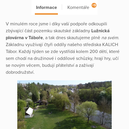
+9
Informace
Komentáře
V minulém roce jsme i díky vaší podpoře odkoupili
zbývající část pozemku skautské základny
Lužnická
plovárna v Táboře
, a tak dnes skautujeme plně
na svém
.
Základnu využívají čtyři oddíly našeho střediska KALICH
Tábor. Každý týden se zde vystřídá kolem 200 dětí, které
sem chodí na družinové i oddílové schůzky, hrají hry, učí
se novým věcem, budují přátelství a zažívají
dobrodružství.