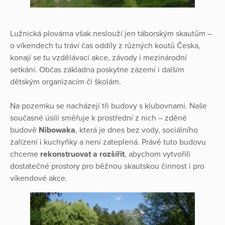
Lužnická plovárna však neslouží jen táborským skautům –
o víkendech tu tráví čas oddíly z různých koutů Česka,
konají se tu vzdělávací akce, závody i mezinárodní
setkání. Občas základna poskytne zázemí i dalším
dětským organizacím či školám.
Na pozemku se nacházejí tři budovy s klubovnami. Naše
současné úsilí směřuje k prostřední z nich – zděné
budově
Nibowaka
, která je dnes bez vody, sociálního
zařízení i kuchyňky a není zateplená. Právě tuto budovu
chceme
rekonstruovat a rozšířit
, abychom vytvořili
dostatečné prostory pro běžnou skautskou činnost i pro
víkendové akce.