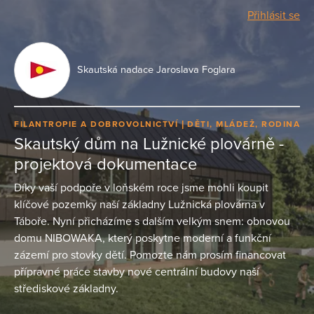
Přihlásit se
Skautská nadace Jaroslava Foglara
FILANTROPIE A DOBROVOLNICTVÍ
DĚTI, MLÁDEŽ, RODINA
Skautský dům na Lužnické plovárně -
projektová dokumentace
Díky vaší podpoře v loňském roce jsme mohli koupit
klíčové pozemky naší základny Lužnická plovárna v
Táboře. Nyní přicházíme s dalším velkým snem: obnovou
domu NIBOWAKA, který poskytne moderní a funkční
zázemí pro stovky dětí. Pomozte nám prosím financovat
přípravné práce stavby nové centrální budovy naší
střediskové základny.