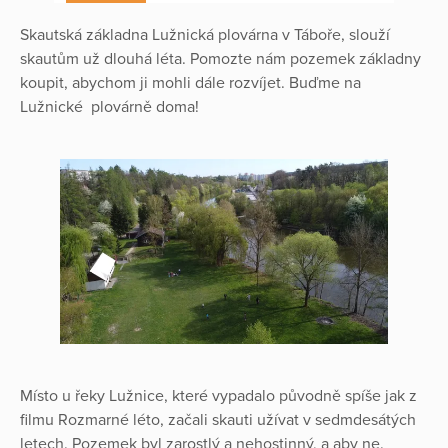
Skautská základna Lužnická plovárna v Táboře, slouží
skautům už dlouhá léta. Pomozte nám pozemek základny
koupit, abychom ji mohli dále rozvíjet. Buďme na
Lužnické plovárně doma!
Místo u řeky Lužnice, které vypadalo původně spíše jak z
filmu Rozmarné léto, začali skauti užívat v sedmdesátých
letech. Pozemek byl zarostlý a nehostinný, a aby ne.