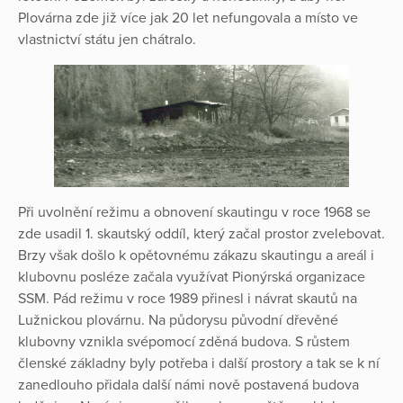
Plovárna zde již více jak 20 let nefungovala a místo ve
vlastnictví státu jen chátralo.
Při uvolnění režimu a obnovení skautingu v roce 1968 se
zde usadil 1. skautský oddíl, který začal prostor zvelebovat.
Brzy však došlo k opětovnému zákazu skautingu a areál i
klubovnu posléze začala využívat Pionýrská organizace
SSM. Pád režimu v roce 1989 přinesl i návrat skautů na
Lužnickou plovárnu. Na půdorysu původní dřevěné
klubovny vznikla svépomocí zděná budova. S růstem
členské základny byly potřeba i další prostory a tak se k ní
zanedlouho přidala další námi nově postavená budova