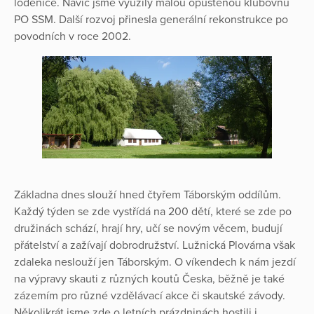
loděnice. Navíc jsme využily malou opuštěnou klubovnu
PO SSM. Další rozvoj přinesla generální rekonstrukce po
povodních v roce 2002.
Základna dnes slouží hned čtyřem Táborským oddílům.
Každý týden se zde vystřídá na 200 dětí, které se zde po
družinách schází, hrají hry, učí se novým věcem, budují
přátelství a zažívají dobrodružství. Lužnická Plovárna však
zdaleka neslouží jen Táborským. O víkendech k nám jezdí
na výpravy skauti z různých koutů Česka, běžně je také
zázemím pro různé vzdělávací akce či skautské závody.
Několikrát jsme zde o letních prázdninách hostili i