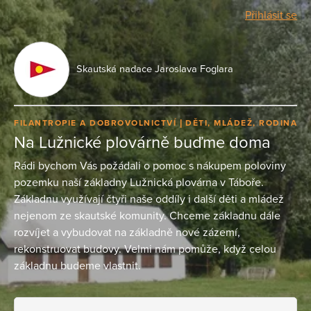
Přihlásit se
Skautská nadace Jaroslava Foglara
FILANTROPIE A DOBROVOLNICTVÍ
DĚTI, MLÁDEŽ, RODINA
Na Lužnické plovárně buďme doma
Rádi bychom Vás požádali o pomoc s nákupem poloviny
pozemku naší základny Lužnická plovárna v Táboře.
Základnu využívají čtyři naše oddíly i další děti a mládež
nejenom ze skautské komunity. Chceme základnu dále
rozvíjet a vybudovat na základně nové zázemí,
rekonstruovat budovy. Velmi nám pomůže, když celou
základnu budeme vlastnit.