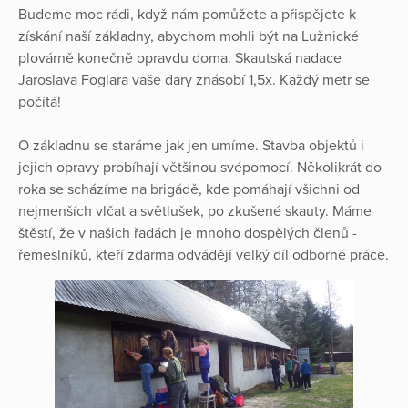
Budeme moc rádi, když nám pomůžete a přispějete k
získání naší základny, abychom mohli být na Lužnické
plovárně konečně opravdu doma. Skautská nadace
Jaroslava Foglara vaše dary znásobí 1,5x. Každý metr se
počítá!
O základnu se staráme jak jen umíme. Stavba objektů i
jejich opravy probíhají většinou svépomocí. Několikrát do
roka se scházíme na brigádě, kde pomáhají všichni od
nejmenších vlčat a světlušek, po zkušené skauty. Máme
štěstí, že v našich řadách je mnoho dospělých členů -
řemeslníků, kteří zdarma odvádějí velký díl odborné práce.