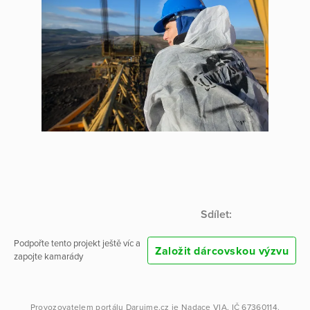
Sdílet:
Podpořte tento projekt ještě víc a
Založit dárcovskou výzvu
zapojte kamarády
Provozovatelem portálu
Darujme.cz
je
Nadace VIA
, IČ 67360114.