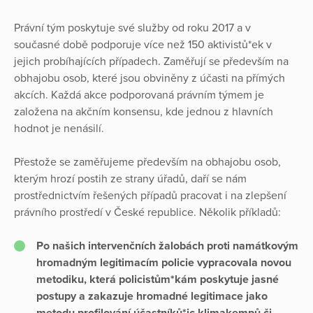
Právní tým poskytuje své služby od roku 2017 a v
současné době podporuje více než 150 aktivistů*ek v
jejich probíhajících případech. Zaměřují se především na
obhajobu osob, které jsou obviněny z účasti na přímých
akcích. Každá akce podporovaná právním týmem je
založena na akčním konsensu, kde jednou z hlavních
hodnot je nenásilí.
Přestože se zaměřujeme především na obhajobu osob,
kterým hrozí postih ze strany úřadů, daří se nám
prostřednictvím řešených případů pracovat i na zlepšení
právního prostředí v České republice. Několik příkladů:
Po našich intervenčních žalobách proti namátkovým
hromadným legitimacím policie vypracovala novou
metodiku, která policistům*kám poskytuje jasné
postupy a zakazuje hromadné legitimace jako
metodu profilování účastníků*ic klimakempů či