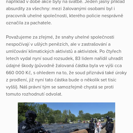
například v době akce byly na svatbě. Jeden jasný příklad
absurdity za všechny: mezi žalovanými osobami byl i
pracovník uhelné společnosti, kterého policie nesprávně
označila za pachatele.
Považujeme za zřejmé, že snahy uhelné společnosti
nespočívají v ušlých penězích, ale v zastrašování a
umlčování klimatických aktivistů a aktivistek. Po čtyřech
letech vydal nyní soud rozsudek, 83 lidem nařídil uhradit
údajné škody (původně žalovaná částka byla ve výši cca
660 000 Kč, s ohledem na to, že soud přiznává také úroky
z prodlení, již nyní tato částka bude o několik set tisíc
vyšší). Náš právní tým se samozřejmě chystá se proti
tomuto rozhodnutí odvolat.