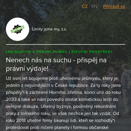
CZ
/
EN
Přihlásit se
Limity jsme my, z.s.
LEGISLATIVA A PRÁVNÍ POMOC
ŽIVOTNÍ PROSTŘEDÍ
Nenech nás na suchu - přispěj na
právní výdaje!
Už osm let bojujeme proti uhelnému průmyslu, který je
jedním z nejsilnějších v České republice. Za ty roky jsme
přispěly*i k záchraně Horního Jiřetína, konci uhlí do roku
2033 a také se nám povedlo dostat klimatickou krizi do
veřejné diskuze. Uhelný byznys, posilněný rekordními
zisky z loňského roku, se však nechce jen tak vzdát. Od
roku 2018 uhelné firmy šikanují lidi, kteří se rozhodly*i
protestovat proti ničení planety i formou občanské