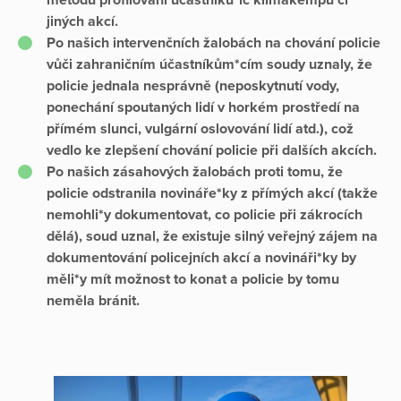
jiných akcí.
Po našich intervenčních žalobách na chování policie
vůči zahraničním účastníkům*cím soudy uznaly, že
policie jednala nesprávně (neposkytnutí vody,
ponechání spoutaných lidí v horkém prostředí na
přímém slunci, vulgární oslovování lidí atd.), což
vedlo ke zlepšení chování policie při dalších akcích.
Po našich zásahových žalobách proti tomu, že
policie odstranila novináře*ky z přímých akcí (takže
nemohli*y dokumentovat, co policie při zákrocích
dělá), soud uznal, že existuje silný veřejný zájem na
dokumentování policejních akcí a novináři*ky by
měli*y mít možnost to konat a policie by tomu
neměla bránit.