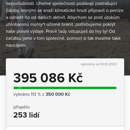
neposlušnosti. Uhelné společnosti podávají zastrašující
žaloby, kterými se snaží klimatické hnutí připravit o peníze
a odradit ho od dalších aktivit. Abychom se proti útokům
uhlobaronů mohly*i účinně bránit, potřebujeme pokrýt
naše právní výdaje. Právě tady vstupuješ do hry ty! Od
začátku jsme v tom společně, pomoct si tak musíme také
navzájem.
vybíráme od 10.10.2023
395 086 Kč
vybráno 113 % z
350 000 Kč
přispělo
253 lidí