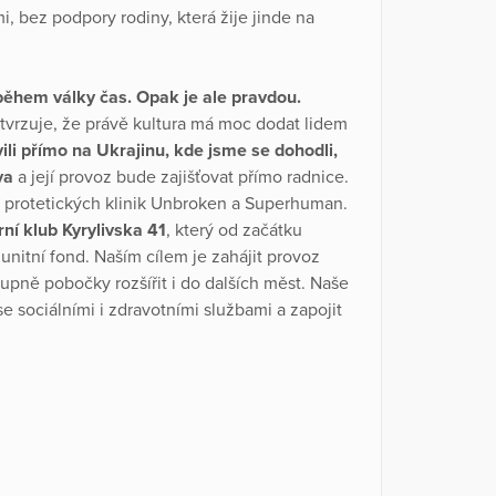
i, bez podpory rodiny, která žije jinde na
e během války čas. Opak je ale pravdou.
tvrzuje, že právě kultura má moc dodat lidem
li přímo na Ukrajinu, kde jsme se dohodli,
ova
a její provoz bude zajišťovat přímo radnice.
 protetických klinik Unbroken a Superhuman.
ní klub Kyrylivska 41
, který od začátku
unitní fond. Naším cílem je zahájit provoz
upně pobočky rozšířit i do dalších měst. Naše
se sociálními i zdravotními službami a zapojit