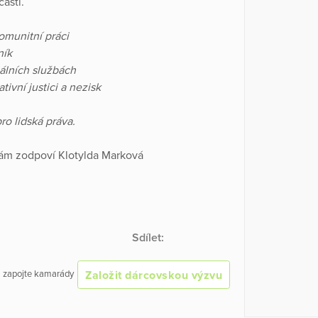
ástí.
komunitní práci
ník
iálních službách
ivní justici a nezisk
o lidská práva.
vám zodpoví Klotylda Marková
Sdílet:
Založit dárcovskou výzvu
 a zapojte kamarády