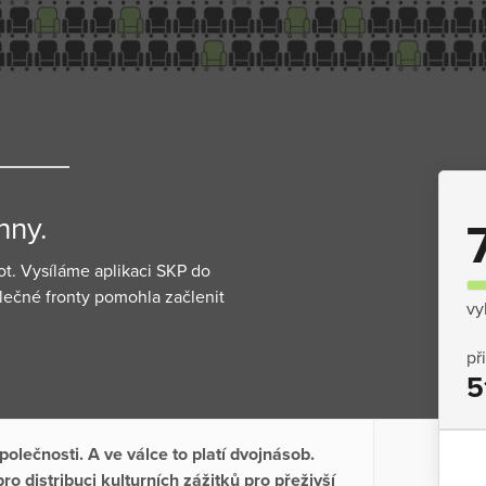
hny.
ot. Vysíláme aplikaci SKP do
válečné fronty pomohla začlenit
vy
př
5
olečnosti. A ve válce to platí dvojnásob.
o distribuci kulturních zážitků pro přeživší