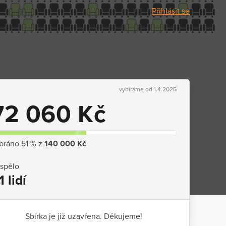
Přihlásit se
vybíráme od 1.4.2025
72 060 Kč
bráno 51 % z
140 000 Kč
ispělo
1 lidí
Sbírka je již uzavřena. Děkujeme!