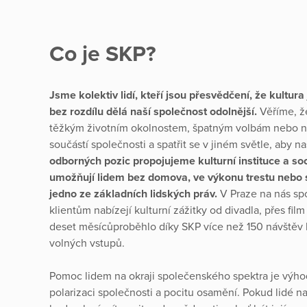
Co je SKP?
Jsme kolektiv lidí, kteří jsou přesvědčení, že kultura
bez rozdílu dělá naší společnost odolnější.
Věříme, ž
těžkým životním okolnostem, špatným volbám nebo n
součástí společnosti a spatřit se v jiném světle, aby n
odborných pozic propojujeme kulturní instituce a soci
umožňují lidem bez domova, ve výkonu trestu neb
jedno ze základních lidských práv.
V Praze na nás spo
klientům nabízejí kulturní zážitky od divadla, přes f
deset měsícůproběhlo díky SKP více než 150 návštěv 
volných vstupů.
Pomoc lidem na okraji společenského spektra je výhodn
polarizaci společnosti a pocitu osamění. Pokud lidé na 