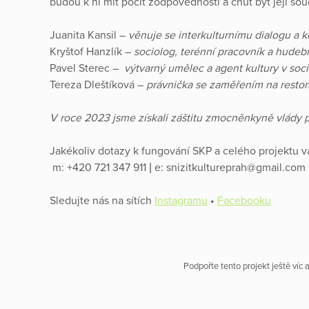
budou k ní mít pocit zodpovědnosti a chuť být její souč
Juanita Kansil –
věnuje se interkulturnímu dialogu a 
Kryštof Hanzlík –
sociolog, terénní pracovník a hudeb
Pavel Sterec –
výtvarný umělec a agent kultury v soc
Tereza Dleštíková –
právnička se zaměřením na restorat
V roce 2023 jsme získali záštitu zmocněnkyně vlády pr
Jakékoliv dotazy k fungování SKP a celého projektu 
m: +420 721 347 911 | e: snizitkultureprah@gmail.com
Sledujte nás na sítích
Instagramu
•
Facebooku
Podpořte tento projekt ještě víc