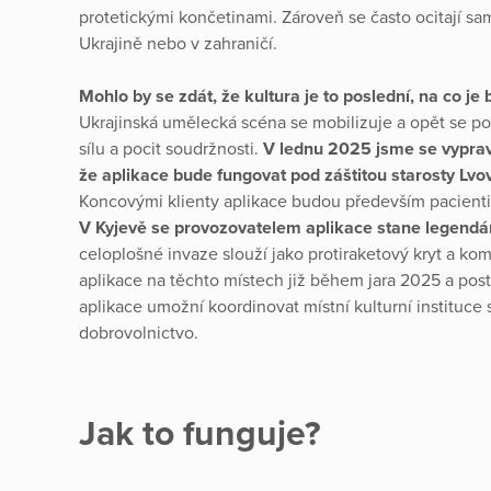
protetickými končetinami. Zároveň se často ocitají sam
Ukrajině nebo v zahraničí.
Mohlo by se zdát, že kultura je to poslední, na co j
Ukrajinská umělecká scéna se mobilizuje a opět se po
sílu a pocit soudržnosti.
V lednu 2025 jsme se vypravi
že aplikace bude fungovat pod záštitou starosty Lv
Koncovými klienty aplikace budou především pacienti
V Kyjevě se provozovatelem aplikace stane legendár
celoplošné invaze slouží jako protiraketový kryt a kom
aplikace na těchto místech již během jara 2025 a post
aplikace umožní koordinovat místní kulturní instituce 
dobrovolnictvo.
Jak to funguje?