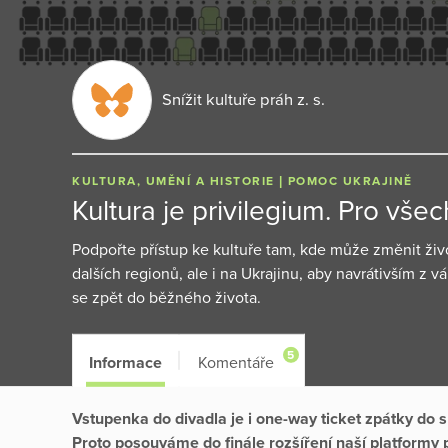
Snížit kultuře práh z. s.
KULTURA, UMĚNÍ A HISTORIE
POMOC UKRAJINĚ
Kultura je privilegium. Pro všec
Podpořte přístup ke kultuře tam, kde může změnit živ
dalších regionů, ale i na Ukrajinu, aby navrátivším z 
se zpět do běžného života.
5
Informace
Komentáře
Vstupenka do divadla je i one-way ticket zpátky do sp
Proto posouváme do finále rozšíření naší platformy pr