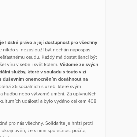
 je lidské právo a její dostupnost pro všechny
e nikdo si nezaslouží být nechán napospas
ešťastnému osudu. Každý má dostat šanci být
ašel víru v sebe i svět kolem.
Vědomě ze svých
ální služby, které v souladu s touto vizí
o s duševním onemocněním dosáhnout na
léhá 36 sociálních služeb, které svým
ilm a hudbu nebo výtvarné umění. Za uplynulých
kulturních událostí a bylo vydáno celkem 408
á pro nás všechny. Solidarita je hrází proti
okraji uvěří, že s nimi společnost počítá,