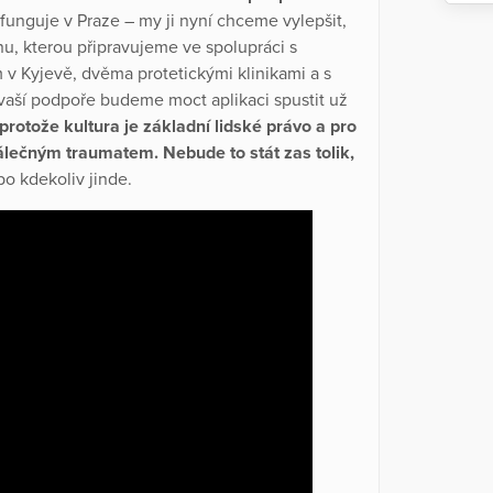
unguje v Praze – my ji nyní chceme vylepšit,
jinu, kterou připravujeme ve spolupráci s
 Kyjevě, dvěma protetickými klinikami a s
y vaší podpoře budeme moct aplikaci spustit už
, protože kultura je základní lidské právo a pro
álečným traumatem. Nebude to stát zas tolik,
o kdekoliv jinde.