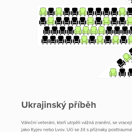
Ukrajinský příběh
Váleční veteráni, kteří utrpěli vážná zranění, se vracej
jako Kyjev nebo Lvov. Učí se žít s příznaky posttrauma