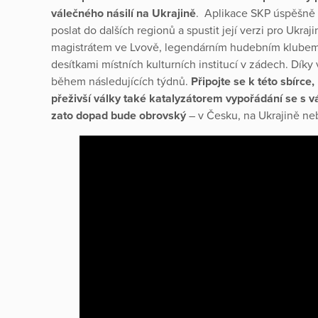
válečného násilí na Ukrajině
. Aplikace SKP úspěšně f
poslat do dalších regionů a spustit její verzi pro Ukra
magistrátem ve Lvově, legendárním hudebním klubem v
desítkami místních kulturních institucí v zádech. Dík
během následujících týdnů.
Připojte se k této sbírce
přeživší války také katalyzátorem vypořádání se s v
zato dopad bude obrovský
– v Česku, na Ukrajině neb