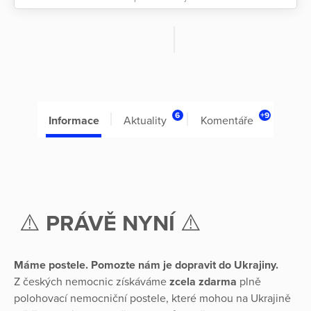
6
+9
Informace
Aktuality
Komentáře
⚠️
PRÁVĚ NYNÍ
⚠️
Máme postele. Pomozte nám je dopravit do Ukrajiny.
Z českých nemocnic získáváme
zcela zdarma
plně
polohovací nemocniční postele, které mohou na Ukrajině