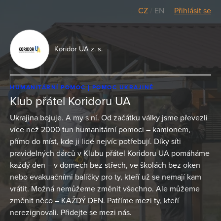
CZ
/
EN
Přihlásit se
Koridor UA z. s.
HUMANITÁRNÍ POMOC
POMOC UKRAJINĚ
Klub přátel Koridoru UA
Ukrajina bojuje. A my s ní. Od začátku války jsme převezli
více než 2000 tun humanitární pomoci – kamionem,
přímo do míst, kde ji lidé nejvíc potřebují. Díky síti
pravidelných dárců v Klubu přátel Koridoru UA pomáháme
každý den – v domech bez střech, ve školách bez oken
nebo evakuačními balíčky pro ty, kteří už se nemají kam
vrátit. Možná nemůžeme změnit všechno. Ale můžeme
změnit něco – KAŽDÝ DEN. Patříme mezi ty, kteří
nerezignovali. Přidejte se mezi nás.