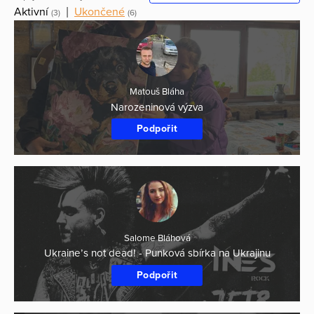
Aktivní
|
Ukončené
(3)
(6)
Matouš Bláha
Narozeninová výzva
Podpořit
Salome Bláhová
Ukraine’s not dead! - Punková sbírka na Ukrajinu
Podpořit