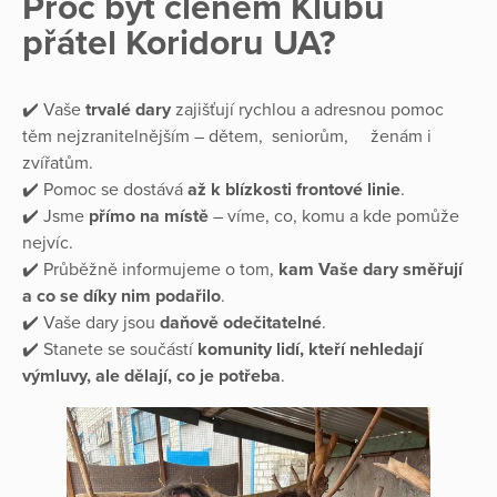
Proč být členem Klubu
přátel Koridoru UA?
✔️ Vaše
trvalé dary
zajišťují rychlou a adresnou pomoc
těm nejzranitelnějším – dětem, seniorům, ženám i
zvířatům.
✔️ Pomoc se dostává
až k blízkosti frontové linie
.
✔️ Jsme
přímo na místě
– víme, co, komu a kde pomůže
nejvíc.
✔️ Průběžně informujeme o tom,
kam Vaše dary směřují
a co se díky nim podařilo
.
✔️ Vaše dary jsou
daňově odečitatelné
.
✔️ Stanete se součástí
komunity lidí, kteří nehledají
výmluvy, ale dělají, co je potřeba
.