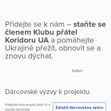
Přidejte se k nám –
staňte se
členem Klubu přátel
Koridoru UA
a pomáhejte
Ukrajině přežít, obnovit se a
znovu dýchat.
Sdílet:
Dárcovské výzvy k projektu
Podpořte tento projekt ještě víc a
Založit dárcovskou výzvu
zapojte kamarády