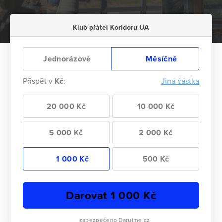
Klub přátel Koridoru UA
Jednorázově
Měsíčně
Přispět v
Kč
:
Jiná částka
20 000 Kč
10 000 Kč
5 000 Kč
2 000 Kč
1 000 Kč
500 Kč
Darovat
1 000
Kč
zabezpečeno Darujme.cz