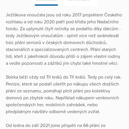
Ježíškova vnoučata jsou od roku 2017 projektem Českého
rozhlasu a od roku 2020 patří pod křídla jeho Nadačního
fondu. Za uplynulé čtyři ročníky se podařílo díky dárcům -
tedy Ježíškovým vnoučatům - splnit více než sedmdesát
tisíc přání seniorů v českých domovech důchodců,
stacionářích a specializovaných centrech. Přání starých
lidí, kteří z jakéhokoli důvodu přišli o zájem vlastní rodiny
a vedle pozornosti a zážitků jim chybí také hmotné věci.
Sbírka běží vždy od Tří králů do Tří králů. Tedy po celý rok.
Peníze, které se podaří ušetřit po nákupu všech dražších
přání ze seznamu, pomáhají plnit přání pro kolektivy
domovů po zbytek roku. Například nákupem venkovních
společenských her, mobilních zahrádek, nebo
předplatným návštěv odborně vedených zvířat.
Od ledna do září 2021 jsme přispěli na 66 přání ze