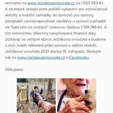
seznamu na
www.jeziskovavnoucata.cz
za 1 533 353 Kč.
A za stejné období jsme pořídili vybavení pro volnočasové
aktivity a mobilní zahrádky do domovů pro seniory,
předplatili canisterapeutické návštěvy u seniorů a přispěli
na "babí léto na cestách" celkovou částkou 1 139 786 Kč. A
tím nekončíme. Všechny nevyčerpané finanční dary
zůstávají ve veřejné sbírce Ježíškova vnoučata a budeme
z nich hradit nákladná přání seniorů v dalším období.
Ježíškova vnoučata 2021 startují 15. listopadu. Sledujte
nás na
www.jeziskovavnoucata.cz
a
Facebooku
.
Děkujeme