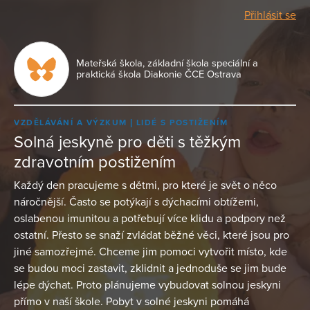
Přihlásit se
Mateřská škola, základní škola speciální a
praktická škola Diakonie ČCE Ostrava
VZDĚLÁVÁNÍ A VÝZKUM
LIDÉ S POSTIŽENÍM
Solná jeskyně pro děti s těžkým
zdravotním postižením
Každý den pracujeme s dětmi, pro které je svět o něco
náročnější. Často se potýkají s dýchacími obtížemi,
oslabenou imunitou a potřebují více klidu a podpory než
ostatní. Přesto se snaží zvládat běžné věci, které jsou pro
jiné samozřejmé. Chceme jim pomoci vytvořit místo, kde
se budou moci zastavit, zklidnit a jednoduše se jim bude
lépe dýchat. Proto plánujeme vybudovat solnou jeskyni
přímo v naší škole. Pobyt v solné jeskyni pomáhá