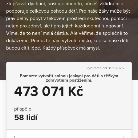
zlepšovat dýchání, posiluje imunitu, přináší zklidnění a
podporuje celkovou pohodu dětí. Pro naše žáky může být
pravidelný pobyt v takovém prostředí skutečnou pomocí –
nejen pro zdraví, ale i pro jejich každodenní fungování.
Víme, že to není malá částka. Ale věříme, že společně to
dokážeme. Pomozte nám vytvořit místo, kde se naše děti
budou cítit lépe. Každý příspěvek má smysl.
vybíráme od 31.3.2026
Pomozte vytvořit solnou jeskyni pro děti s těžkým
zdravotním postižením.
473 071 Kč
přispělo
58 lidí