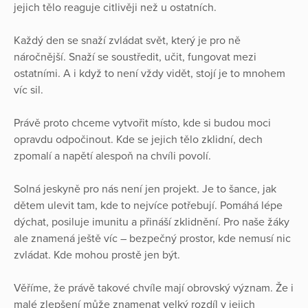
jejich tělo reaguje citlivěji než u ostatních.
Každý den se snaží zvládat svět, který je pro ně
náročnější. Snaží se soustředit, učit, fungovat mezi
ostatními. A i když to není vždy vidět, stojí je to mnohem
víc sil.
Právě proto chceme vytvořit místo, kde si budou moci
opravdu odpočinout. Kde se jejich tělo zklidní, dech
zpomalí a napětí alespoň na chvíli povolí.
Solná jeskyně pro nás není jen projekt. Je to šance, jak
dětem ulevit tam, kde to nejvíce potřebují. Pomáhá lépe
dýchat, posiluje imunitu a přináší zklidnění. Pro naše žáky
ale znamená ještě víc – bezpečný prostor, kde nemusí nic
zvládat. Kde mohou prostě jen být.
Věříme, že právě takové chvíle mají obrovský význam. Že i
malé zlepšení může znamenat velký rozdíl v jejich