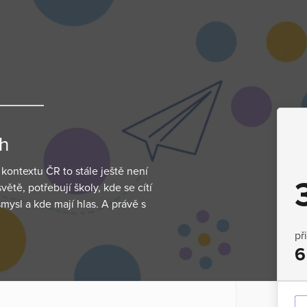
h
 kontextu ČR to stále ještě není
větě, potřebují školy, kde se cítí
ysl a kde mají hlas. A právě s
př
6