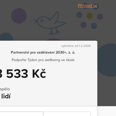
Přihlásit se
vybíráme od 1.2.2026
Partnerství pro vzdělávání 2030+, z. ú.
Podpořte Týden pro wellbeing ve škole
3 533 Kč
ispělo
 lidí