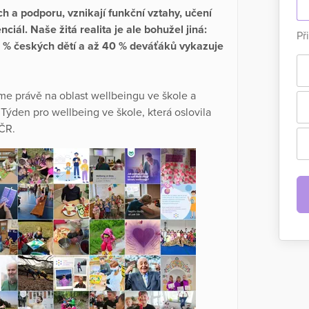
h a podporu, vznikají funkční vztahy, učení
iál. Naše žitá realita je ale bohužel jiná:
Př
9 % českých dětí a až 40 % deváťáků vykazuje
me právě na oblast wellbeingu ve škole a
Týden pro wellbeing ve škole, která oslovila
 ČR.