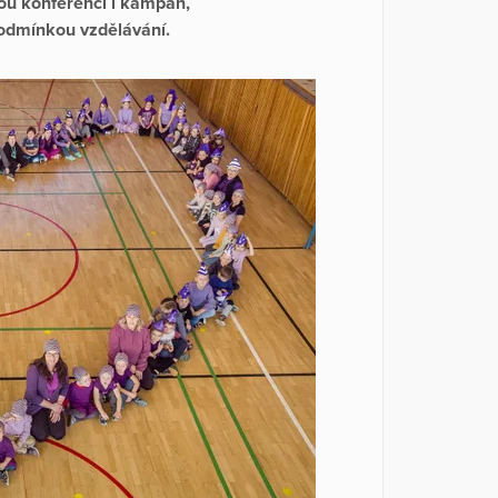
nou konferenci i kampaň,
podmínkou vzdělávání.