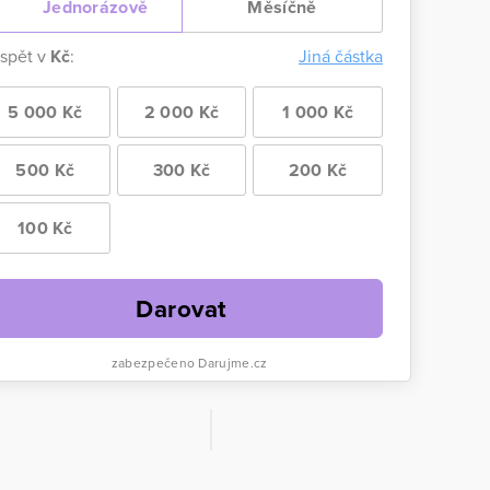
Jednorázově
Měsíčně
ispět v
Kč
:
Jiná částka
5 000 Kč
2 000 Kč
1 000 Kč
500 Kč
300 Kč
200 Kč
100 Kč
Darovat
zabezpečeno Darujme.cz