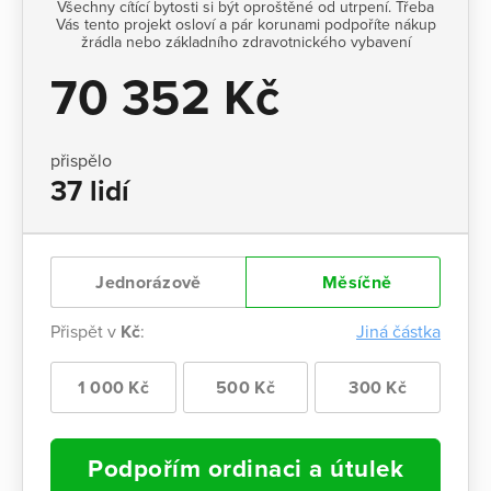
Všechny cítící bytosti si být oproštěné od utrpení. Třeba
Vás tento projekt osloví a pár korunami podpoříte nákup
žrádla nebo základního zdravotnického vybavení
70 352 Kč
přispělo
37 lidí
Jednorázově
Měsíčně
Přispět v
Kč
:
Jiná částka
1 000 Kč
500 Kč
300 Kč
Podpořím ordinaci a útulek