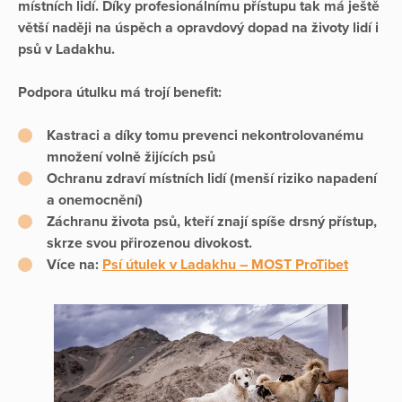
místních lidí. Díky profesionálnímu přístupu tak má ještě
větší naději na úspěch a opravdový dopad na životy lidí i
psů v Ladakhu.
Podpora útulku má trojí benefit:
Kastraci a díky tomu prevenci nekontrolovanému
množení volně žijících psů
Ochranu zdraví místních lidí (menší riziko napadení
a onemocnění)
Záchranu života psů, kteří znají spíše drsný přístup,
skrze svou přirozenou divokost.
Více na:
Psí útulek v Ladakhu – MOST ProTibet