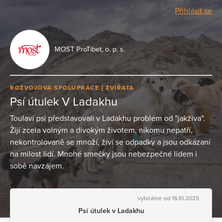
Přihlásit se
MOST ProTibet, o. p. s.
ROZVOJOVÁ SPOLUPRÁCE
ZVÍŘATA
Psí útulek V Ladakhu
Toulaví psi představovali v Ladakhu problém od "jakživa".
Žijí zcela volným a divokým životem, nikomu nepatří,
nekontrolovaně se množí, živí se odpadky a jsou odkázaní
na milost lidí. Mnohé smečky jsou nebezpečné lidem i
sobě navzájem.
vybíráme od 16.10.2025
Psí útulek v Ladakhu