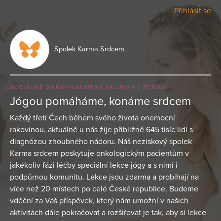
Přihlásit se
Spolek Karma Srdcem
SOCIÁLNĚ ZNEVÝHODNĚNÉ SKUPINY
ZDRAVÍ
Jógou pomáháme, konáme srdcem
Každý třetí Čech během svého života onemocní
rakovinou, aktuálně u nás žije přibližně 645 tisíc lidí s
diagnózou zhoubného nádoru. Náš neziskový spolek
Karma srdcem poskytuje onkologickým pacientům v
jakékoliv fázi léčby speciální lekce jógy a s nimi i
podpůrnou komunitu. Lekce jsou zdarma a probíhají na
více než 20 místech po celé České republice. Budeme
vděční za Váš příspěvek, který nám umožní v našich
aktivitách dále pokračovat a rozšiřovat je tak, aby si lekce