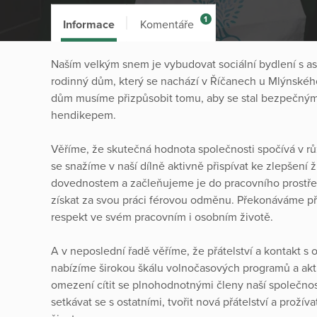
1
Informace
Komentáře
Naším velkým snem je vybudovat sociální bydlení s asi
rodinný dům, který se nachází v Říčanech u Mlýnského 
dům musíme přizpůsobit tomu, aby se stal bezpečným
hendikepem.
Věříme, že skutečná hodnota společnosti spočívá v rů
se snažíme v naší dílně aktivně přispívat ke zlepšen
dovednostem a začleňujeme je do pracovního prostřed
získat za svou práci férovou odměnu. Překonáváme před
respekt ve svém pracovním i osobním životě.
A v neposlední řadě věříme, že přátelství a kontakt s o
nabízíme širokou škálu volnočasových programů a akti
omezení cítit se plnohodnotnými členy naší společnosti
setkávat se s ostatními, tvořit nová přátelství a prožív