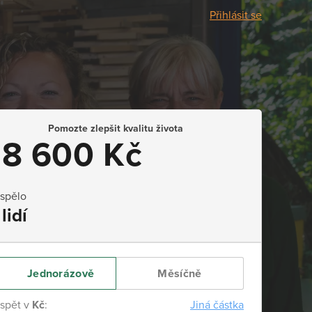
Přihlásit se
Pomozte zlepšit kvalitu života
18 600 Kč
ispělo
 lidí
Jednorázově
Měsíčně
ispět v
Kč
:
Jiná částka