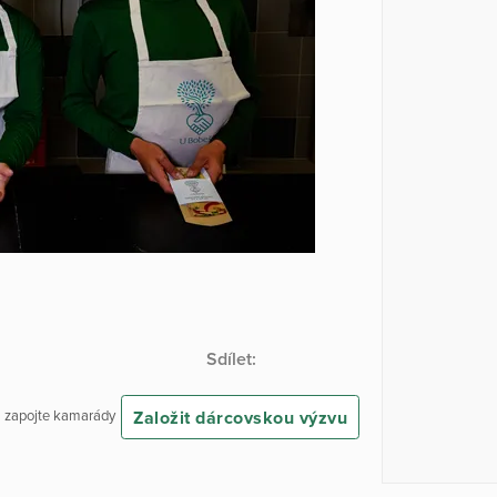
Sdílet:
Založit dárcovskou výzvu
 a zapojte kamarády