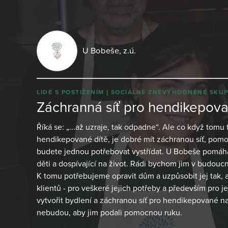
U Bobeše, z.ú.
LIDÉ S POSTIŽENÍM
SOCIÁLNĚ ZNEVÝHODNĚNÉ SKUP
Záchranná síť pro hendikepov
Říká se: „...až uzraje, tak odpadne“. Ale co když tom
hendikepované dítě, je dobré mít záchranou síť, pomoc
budete jednou potřebovat vystřídat. U Bobeše pomáh
děti a dospívající na život. Rádi bychom jim v budouc
K tomu potřebujeme opravit dům a uzpůsobit jej tak, 
klientů - pro veškeré jejich potřeby a především pro
vytvořit bydlení a záchranou síť pro hendikepované na 
nebudou, aby jim podali pomocnou ruku.