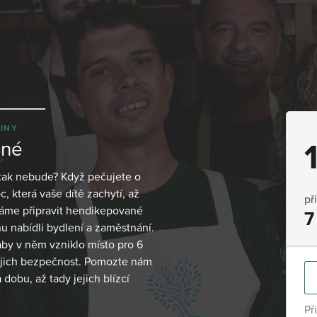
INY
ané
u tak nebude? Když pečujete o
, která vaše dítě zachytí, až
př
áme připravit hendikepované
7
nu nabídli bydlení a zaměstnání.
aby v něm vzniklo místo pro 6
 jejich bezpečnost. Pomozte nám
dobu, až tady jejich blízcí
Př