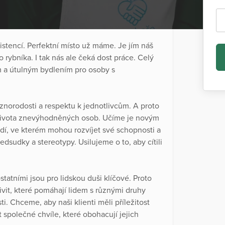
stencí. Perfektní místo už máme. Je jím náš
rybníka. I tak nás ale čeká dost práce. Celý
 a útulným bydlením pro osoby s
znorodosti a respektu k jednotlivcům. A proto
í života znevýhodněných osob. Učíme je novým
í, ve kterém mohou rozvíjet své schopnosti a
sudky a stereotypy. Usilujeme o to, aby cítili
statními jsou pro lidskou duši klíčové. Proto
vit, které pomáhají lidem s různými druhy
. Chceme, aby naši klienti měli příležitost
at společné chvíle, které obohacují jejich