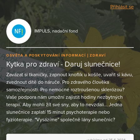
Přihlásit se
IMPULS, nadační fond
OSVĚTA A POSKYTOVÁNÍ INFORMACÍ
ZDRAVÍ
Kytka pro zdraví - Daruj slunečnice!
Zavázat si tkaničky, zapnout knoflík u košile, uvařit si kávu,
zvednout dítě do náruče. Pro zdravého člověka
samozřejmosti. Pro nemocné roztroušenou sklerózou?
Vaše podpora nám umožní zajistit hodiny nezbytných
terapií. Aby mohli žít své sny, aby to nevzdali… Jedna
slunečnice zaplatí 15 minut psychoterapie nebo
fyzioterapie. "Vysázíme" společně lány slunečnic?
vybíráme od 25.6.2024