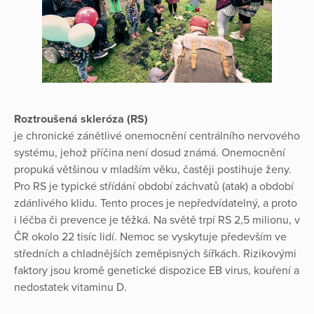
Roztroušená skleróza (RS)
je chronické zánětlivé onemocnění centrálního nervového
systému, jehož příčina není dosud známá. Onemocnění
propuká většinou v mladším věku, častěji postihuje ženy.
Pro RS je typické střídání období záchvatů (atak) a období
zdánlivého klidu. Tento proces je nepředvídatelný, a proto
i léčba či prevence je těžká. Na světě trpí RS 2,5 milionu, v
ČR okolo 22 tisíc lidí. Nemoc se vyskytuje především ve
středních a chladnějších zeměpisných šířkách. Rizikovými
faktory jsou kromě genetické dispozice EB virus, kouření a
nedostatek vitaminu D.