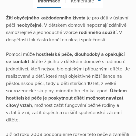
Informace
Komentáře
Žití obyčejného každodenního života
je pro děti v ústavní
péči
neobyčejné
. V dětském domově nepoznají zdánlivě
samozřejmé a jednoduché vzorce
rodinného soužití.
V
dospělosti tak často končí na okraji společnosti.
Pomoci může
hostitelská péče, dlouhodobý a opakující
se kontakt
dítěte žijícího v dětském domově s rodinou či
jednotlivci, kteří nejsou biologickými příbuznými dítěte. Je
realizovaná u dětí, které mají objektivně nižší šance na
pěstounskou péči, tedy u dětí starších 10 let, z velké
sourozenecké skupiny, minoritního etnika, apod.
Účelem
hostitelské péče je poskytnout dítěti možnost navázat
citový vztah
, možnost zažít fungování běžné rodiny a
vztahů v ní, zažít úspěch a rozšířit společenské zázemí
dítěte.
Již od roku 2008 podporujeme rozvoj této péče a zaměřili