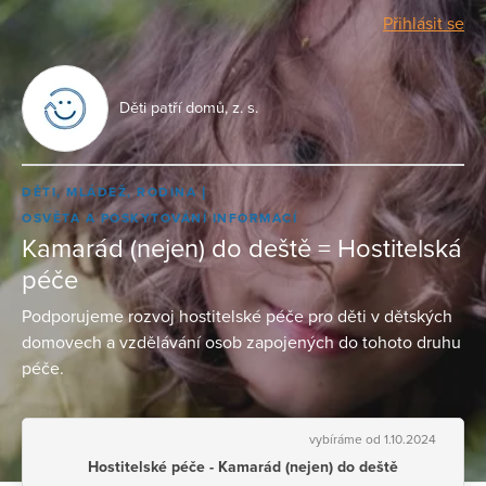
Přihlásit se
Děti patří domů, z. s.
DĚTI, MLÁDEŽ, RODINA
OSVĚTA A POSKYTOVÁNÍ INFORMACÍ
Kamarád (nejen) do deště = Hostitelská
péče
Podporujeme rozvoj hostitelské péče pro děti v dětských
domovech a vzdělávání osob zapojených do tohoto druhu
péče.
vybíráme od 1.10.2024
Hostitelské péče - Kamarád (nejen) do deště